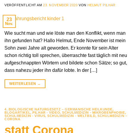
VERÖFFENTLICHT AM
23. NOVEMBER 2020
VON
HELMUT PILHAR
23
Nov.
Wie sucht man und wie löste man den Konflikt, wenn man
ihn gefunden hat? Hallo Helmut, Ende November ist mein
Sohn zwei Jahre alt geworden. Er konnte für sein Alter
schon richtig toll sprechen, überraschte fast täglich mit neu
aufgeschnappten Wörtern und bildete schon Sätze; so gut,
dass nahezu jeder ihn dafür lobte. In der […]
WEITERLESEN
→
4. BIOLOGISCHE NATURGESETZ – GERMANISCHE HEILKUNDE
,
BLOGARTIKEL
,
PILHAR - VIDEO
,
SCHULMEDIZIN - MIKROBENPHOBIE
,
SCHULMEDIZIN - VIRUS
,
SCHULMEDIZIN - WELTBILD
,
SCHULMEDIZIN –
CORONA
statt Corona