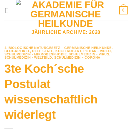
Zum
0
Inhalt
springen
JÄHRLICHE ARCHIVE:
2020
4. BIOLOGISCHE NATURGESETZ – GERMANISCHE HEILKUNDE
,
BLOGARTIKEL
,
DEEP STATE
,
KOCH ROBERT
,
PILHAR - VIDEO
,
SCHULMEDIZIN - MIKROBENPHOBIE
,
SCHULMEDIZIN - VIRUS
,
SCHULMEDIZIN - WELTBILD
,
SCHULMEDIZIN – CORONA
3te Koch´sche
Postulat
wissenschaftlich
widerlegt