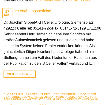
VERÖFFENTLICHT AM
17. DEZEMBER 1998
VON
HELMUT PILHAR
17
Dez.
Dr. Joachim SippelAKH Celle, Urologie, Siemensplatz
429223 CelleTel: 05141-72-5Fax: 05141-72-3129 17.12.98
Sehr geehrter Herr Hamer ich habe Ihre Schriften mit
großer Aufmerksamkeit gelesen und studiert, und habe
bisher im System keinen Fehler entdecken können. Als
gutachterlich-tätiger Krankenhaus-Urologe habe ich eine
Stellungnahme zum Fall des Hodentumor-Patienten aus
der Publikation zu den ‚8 Celler Fällen‘ verfaßt und […]
WEITERLESEN
→
BLOGARTIKEL
,
GADNER HELMUT
,
HORCHER ERNST
,
JÜRGENSSEN
OLAF ARNE
,
LUDWIG HEINZ
,
OLIVIA - MEDIZINISCH
,
PICKL VICTOR
,
SCHULMEDIZIN - ÄRZTE
,
STACHER ALOIS
,
UNIVERSITÄT WIEN (AKH)