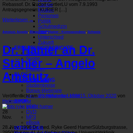
Rebassof. Dr. Rudolf GürtlerLU vom 7.9.1993
Länder
Antragsgegnerin: KURIER […]
Medien
Personen
Weiterlesen
→
Politik
Schulmedizin
Tiere
Amstutz Angelo
,
Blogartikel
,
Hamer - Korrespondenz
,
Schweiz
Unterschied
Zukunft
Dr. Hamer an Dr.
ERFAHRUNGSBERICHTE
Erwachsene
Kinder
Stähler – Angelo
Tiere
Pflanzen
Amstutz
BLOG
WEITERBILDUNG
Studienkreise
Bonus-Webinare
von mir zertifizierte Lehrer
Veröffentlicht am
28. November 1996
15. Oktober 2020
von
SHOP
Helmut Pilhar
VOD
DVD
28
MP3
Nov.
eBook
28. Nov. 1996 Dr. med. Ryke Geerd HamerSülzburgstrasse,
MITGLIEDER
295000 Köln 41 An dieChirurgische Universitätsklinik