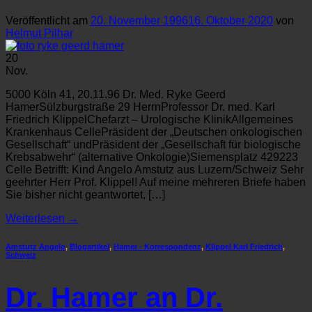
Veröffentlicht am
20. November 1996
16. Oktober 2020
von
Helmut Pilhar
20
Nov.
5000 Köln 41, 20.11.96 Dr. Med. Ryke Geerd
HamerSülzburgstraße 29 HerrnProfessor Dr. med. Karl
Friedrich KlippelChefarzt – Urologische KlinikAllgemeines
Krankenhaus CellePräsident der „Deutschen onkologischen
Gesellschaft“ undPräsident der „Gesellschaft für biologische
Krebsabwehr“ (alternative Onkologie)Siemensplatz 429223
Celle Betrifft: Kind Angelo Amstutz aus Luzern/Schweiz Sehr
geehrter Herr Prof. Klippel! Auf meine mehreren Briefe haben
Sie bisher nicht geantwortet, […]
Weiterlesen
→
Amstutz Angelo
,
Blogartikel
,
Hamer - Korrespondenz
,
Klippel Karl Friedrich
,
Schweiz
Dr. Hamer an Dr.