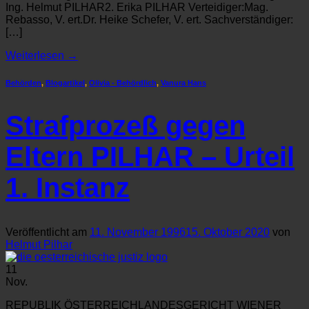
Ing. Helmut PILHAR2. Erika PILHAR Verteidiger:Mag.
Rebasso, V. ert.Dr. Heike Schefer, V. ert. Sachverständiger:
[…]
Weiterlesen
→
Behörden
,
Blogartikel
,
Olivia - Behördlich
,
Vanura Hans
Strafprozeß gegen
Eltern PILHAR – Urteil
1. Instanz
Veröffentlicht am
11. November 1996
15. Oktober 2020
von
Helmut Pilhar
11
Nov.
REPUBLIK ÖSTERREICHLANDESGERICHT WIENER