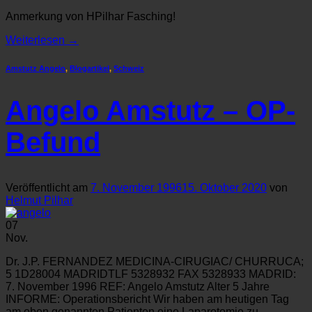
Anmerkung von HPilhar Fasching!
Weiterlesen
→
Amstutz Angelo
,
Blogartikel
,
Schweiz
Angelo Amstutz – OP-
Befund
Veröffentlicht am
7. November 1996
15. Oktober 2020
von
Helmut Pilhar
07
Nov.
Dr. J.P. FERNANDEZ MEDICINA-CIRUGIAC/ CHURRUCA;
5 1D28004 MADRIDTLF 5328932 FAX 5328933 MADRID:
7. November 1996 REF: Angelo Amstutz Alter 5 Jahre
INFORME: Operationsbericht Wir haben am heutigen Tag
am oben genannten Patienten eine Laparotomie zu