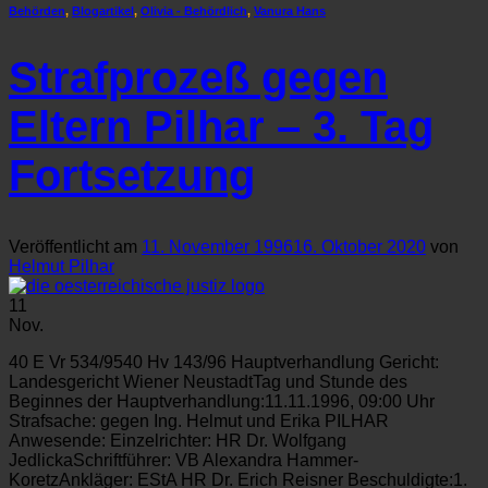
Behörden
,
Blogartikel
,
Olivia - Behördlich
,
Vanura Hans
Strafprozeß gegen
Eltern Pilhar – 3. Tag
Fortsetzung
Veröffentlicht am
11. November 1996
16. Oktober 2020
von
Helmut Pilhar
11
Nov.
40 E Vr 534/9540 Hv 143/96 Hauptverhandlung Gericht:
Landesgericht Wiener NeustadtTag und Stunde des
Beginnes der Hauptverhandlung:11.11.1996, 09:00 Uhr
Strafsache: gegen Ing. Helmut und Erika PILHAR
Anwesende: Einzelrichter: HR Dr. Wolfgang
JedlickaSchriftführer: VB Alexandra Hammer-
KoretzAnkläger: EStA HR Dr. Erich Reisner Beschuldigte:1.