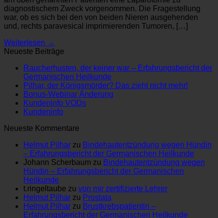
diagnostischem Zweck vorgenommen. Die Fragestellung
war, ob es sich bei den von beiden Nieren ausgehenden
und, rechts paravesical imprimierenden Tumoren, […]
Weiterlesen
→
Neueste Beiträge
Raucherhusten, der keiner war – Erfahrungsbericht der
Germanischen Heilkunde
Pilhar, der Königsmörder? Das zieht nicht mehr!
Bonus-Webinar Änderung
Kundeninfo VODs
Kundeninfo
Neueste Kommentare
Helmut Pilhar
zu
Bindehautentzündung wegen Hündin
– Erfahrungsbericht der Germanischen Heilkunde
Johann Scherbaum
zu
Bindehautentzündung wegen
Hündin – Erfahrungsbericht der Germanischen
Heilkunde
t.ringeltaube
zu
von mir zertifizierte Lehrer
Helmut Pilhar
zu
Prostata
Helmut Pilhar
zu
Brustkrebspatientin –
Erfahrungsbericht der Germanischen Heilkunde