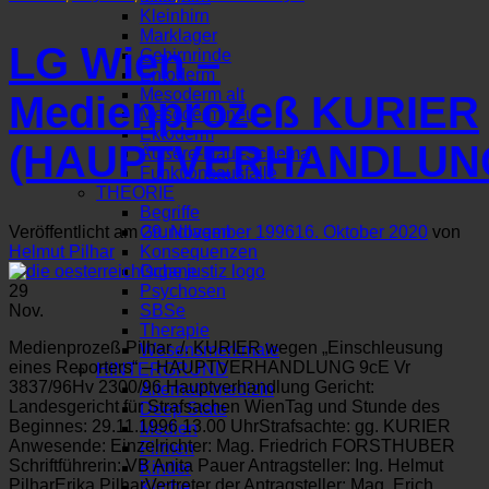
Kleinhirn
Marklager
LG Wien –
Gehirnrinde
Entoderm
Mesoderm alt
Medienprozeß KURIER
Mesoderm neu
Ektoderm
(HAUPTVERHANDLUN
Äußere-Haut-Schema
Funktionsausfälle
THEORIE
Begriffe
Veröffentlicht am
29. November 1996
16. Oktober 2020
von
Grundlagen
Helmut Pilhar
Konsequenzen
Organe
29
Psychosen
Nov.
SBSe
Therapie
Medienprozeß Pilhar ./. KURIER wegen „Einschleusung
Wesensmerkmale
eines Reporters“ – HAUPTVERHANDLUNG 9cE Vr
HINTERGRUND
3837/96Hv 2300/96 Hauptverhandlung Gericht:
Alternativmedizin
Landesgericht für Strafsachen WienTag und Stunde des
Deep State
Beginnes: 29.11.1996 13.00 UhrStrafsachte: gg. KURIER
Medien
Anwesende: Einzelrichter: Mag. Friedrich FORSTHUBER
Firmen
Schriftführerin: VB Anita Pauer Antragsteller: Ing. Helmut
Kinder
PilharErika PilharVertreter der Antragsteller: Mag. Erich
Kirche