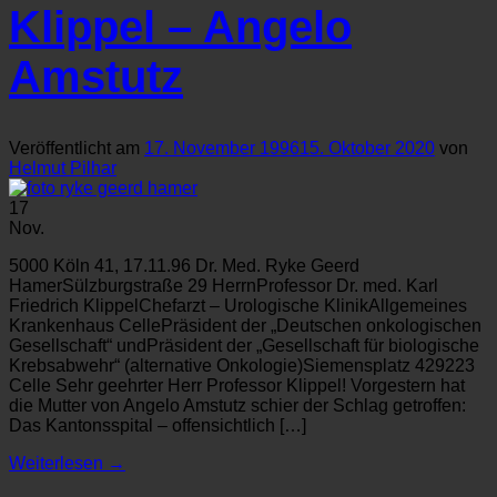
Klippel – Angelo
Amstutz
Veröffentlicht am
17. November 1996
15. Oktober 2020
von
Helmut Pilhar
17
Nov.
5000 Köln 41, 17.11.96 Dr. Med. Ryke Geerd
HamerSülzburgstraße 29 HerrnProfessor Dr. med. Karl
Friedrich KlippelChefarzt – Urologische KlinikAllgemeines
Krankenhaus CellePräsident der „Deutschen onkologischen
Gesellschaft“ undPräsident der „Gesellschaft für biologische
Krebsabwehr“ (alternative Onkologie)Siemensplatz 429223
Celle Sehr geehrter Herr Professor Klippel! Vorgestern hat
die Mutter von Angelo Amstutz schier der Schlag getroffen:
Das Kantonsspital – offensichtlich […]
Weiterlesen
→