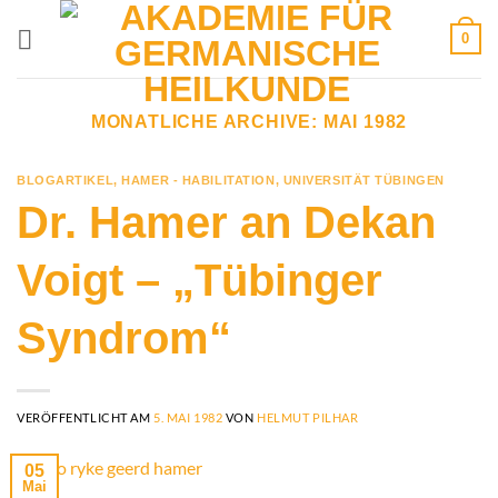
Zum
0
Inhalt
springen
MONATLICHE ARCHIVE:
MAI 1982
BLOGARTIKEL
,
HAMER - HABILITATION
,
UNIVERSITÄT TÜBINGEN
Dr. Hamer an Dekan
Voigt – „Tübinger
Syndrom“
VERÖFFENTLICHT AM
5. MAI 1982
VON
HELMUT PILHAR
05
Mai