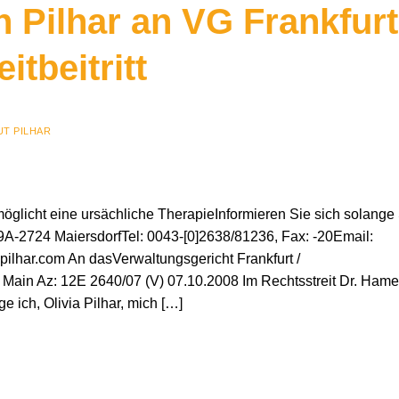
n Pilhar an VG Frankfurt
itbeitritt
T PILHAR
glicht eine ursächliche TherapieInformieren Sie sich solange
A-2724 MaiersdorfTel: 0043-[0]2638/81236, Fax: -20Email:
lhar.com An dasVerwaltungsgericht Frankfurt /
ain Az: 12E 2640/07 (V) 07.10.2008 Im Rechtsstreit Dr. Hamer 
 ich, Olivia Pilhar, mich […]