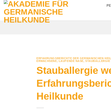
Zum
P
Inhalt
springen
ERFAHRUNGSBERICHTE DER GERMANISCHEN HEI
ERWACHSENE
,
LAUFENDE NASE
,
STAUBALLERGIE
Stauballergie w
Erfahrungsberi
Heilkunde