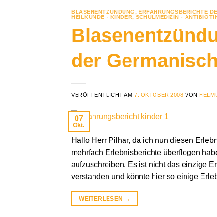
BLASENENTZÜNDUNG
,
ERFAHRUNGSBERICHTE DE
HEILKUNDE - KINDER
,
SCHULMEDIZIN - ANTIBIOTI
Blasenentzündu
der Germanisch
VERÖFFENTLICHT AM
7. OKTOBER 2008
VON
HELMU
07
Okt.
Hallo Herr Pilhar, da ich nun diesen Erleb
mehrfach Erlebnisberichte überflogen habe
aufzuschreiben. Es ist nicht das einzige 
verstanden und könnte hier so einige Erle
WEITERLESEN
→