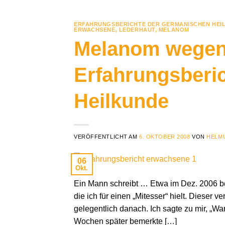
ERFAHRUNGSBERICHTE DER GERMANISCHEN HEI
ERWACHSENE
,
LEDERHAUT
,
MELANOM
Melanom wegen
Erfahrungsberi
Heilkunde
VERÖFFENTLICHT AM
6. OKTOBER 2008
VON
HELMU
06
Okt.
Ein Mann schreibt … Etwa im Dez. 2006 be
die ich für einen „Mitesser“ hielt. Dieser 
gelegentlich danach. Ich sagte zu mir, „War
Wochen später bemerkte […]