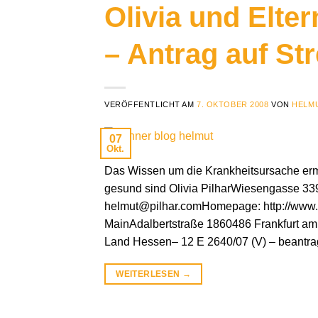
Olivia und Elter
– Antrag auf Stre
VERÖFFENTLICHT AM
7. OKTOBER 2008
VON
HELMU
07
Okt.
Das Wissen um die Krankheitsursache ermö
gesund sind Olivia PilharWiesengasse 339
helmut@pilhar.comHomepage: http://www.pi
MainAdalbertstraße 1860486 Frankfurt am M
Land Hessen– 12 E 2640/07 (V) – beantrage
WEITERLESEN
→