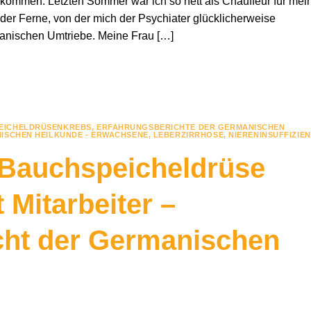
ommen. Letzten Sommer war ich so nett als Chauffeur für mei
 der Ferne, von der mich der Psychiater glücklicherweise
anischen Umtriebe. Meine Frau […]
EICHELDRÜSENKREBS
,
ERFAHRUNGSBERICHTE DER GERMANISCHEN
ISCHEN HEILKUNDE - ERWACHSENE
,
LEBERZIRRHOSE
,
NIERENINSUFFIZIE
, Bauchspeicheldrüse
 Mitarbeiter –
cht der Germanischen