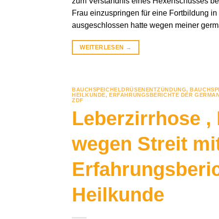
zum Verständnis eines Hexenschusses bek
Frau einzuspringen für eine Fortbildung in
ausgeschlossen hatte wegen meiner germ
WEITERLESEN
→
BAUCHSPEICHELDRÜSENENTZÜNDUNG
,
BAUCHSP
HEILKUNDE
,
ERFAHRUNGSBERICHTE DER GERMAN
ZDF
Leberzirrhose 
wegen Streit mit
Erfahrungsberi
Heilkunde