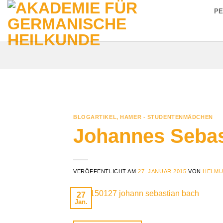
Zum
P
Inhalt
springen
BLOGARTIKEL
,
HAMER - STUDENTENMÄDCHEN
Johannes Sebas
VERÖFFENTLICHT AM
27. JANUAR 2015
VON
HELMU
27
Jan.