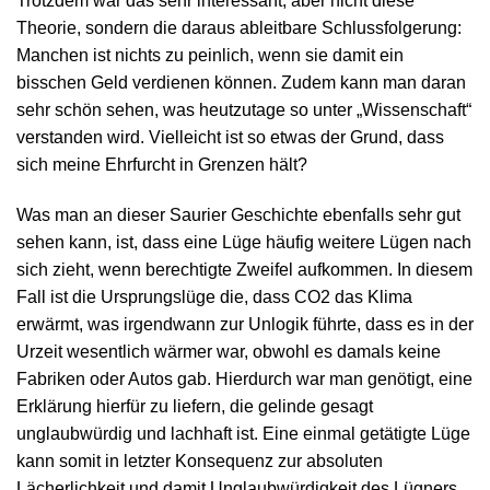
Trotzdem war das sehr interessant, aber nicht diese
Theorie, sondern die daraus ableitbare Schlussfolgerung:
Manchen ist nichts zu peinlich, wenn sie damit ein
bisschen Geld verdienen können. Zudem kann man daran
sehr schön sehen, was heutzutage so unter „Wissenschaft“
verstanden wird. Vielleicht ist so etwas der Grund, dass
sich meine Ehrfurcht in Grenzen hält?
Was man an dieser Saurier Geschichte ebenfalls sehr gut
sehen kann, ist, dass eine Lüge häufig weitere Lügen nach
sich zieht, wenn berechtigte Zweifel aufkommen. In diesem
Fall ist die Ursprungslüge die, dass CO2 das Klima
erwärmt, was irgendwann zur Unlogik führte, dass es in der
Urzeit wesentlich wärmer war, obwohl es damals keine
Fabriken oder Autos gab. Hierdurch war man genötigt, eine
Erklärung hierfür zu liefern, die gelinde gesagt
unglaubwürdig und lachhaft ist. Eine einmal getätigte Lüge
kann somit in letzter Konsequenz zur absoluten
Lächerlichkeit und damit Unglaubwürdigkeit des Lügners