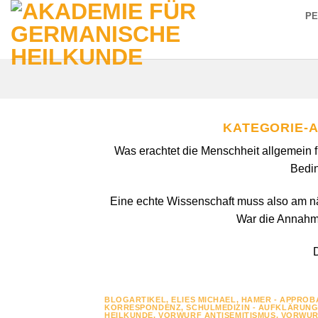
Zum
P
Inhalt
springen
KATEGORIE-
Was erachtet die Menschheit allgemein fü
Bedin
Eine echte Wissenschaft muss also am nä
War die Annahme 
D
BLOGARTIKEL
,
ELIES MICHAEL
,
HAMER - APPROB
KORRESPONDENZ
,
SCHULMEDIZIN - AUFKLÄRUNG
HEILKUNDE
,
VORWURF ANTISEMITISMUS
,
VORWUR