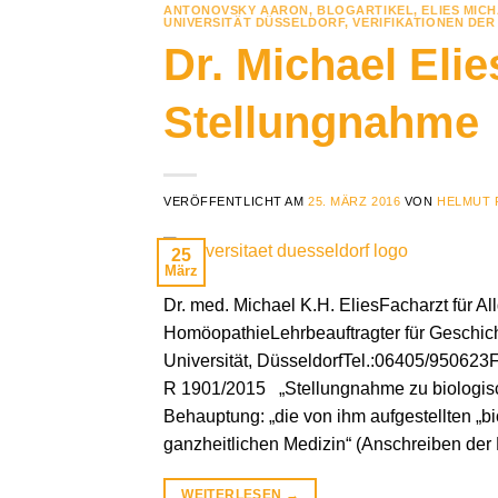
ANTONOVSKY AARON
,
BLOGARTIKEL
,
ELIES MIC
UNIVERSITÄT DÜSSELDORF
,
VERIFIKATIONEN DE
Dr. Michael Elie
Stellungnahme
VERÖFFENTLICHT AM
25. MÄRZ 2016
VON
HELMUT 
25
März
Dr. med. Michael K.H. EliesFacharzt für 
HomöopathieLehrbeauftragter für Geschic
Universität, DüsseldorfTel.:06405/950623
R 1901/2015 „Stellungnahme zu biologisc
Behauptung: „die von ihm aufgestellten „bi
ganzheitlichen Medizin“ (Anschreiben de
WEITERLESEN
→