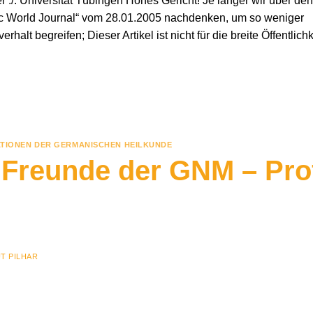
r ./. Universität Tübingen Hohes Gericht! Je länger wir über den
ific World Journal“ vom 28.01.2005 nachdenken, um so weniger
lt begreifen; Dieser Artikel ist nicht für die breite Öffentlichk
ATIONEN DER GERMANISCHEN HEILKUNDE
n Freunde der GNM – Pro
T PILHAR