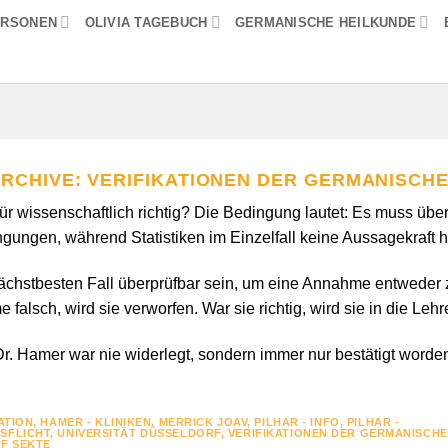
ERSONEN
OLIVIA TAGEBUCH
GERMANISCHE HEILKUNDE
ARCHIVE:
VERIFIKATIONEN DER GERMANISCH
r wissenschaftlich richtig? Die Bedingung lautet: Es muss über
gungen, während Statistiken im Einzelfall keine Aussagekraft 
chstbesten Fall überprüfbar sein, um eine Annahme entweder 
falsch, wird sie verworfen. War sie richtig, wird sie in die L
r. Hamer war nie widerlegt, sondern immer nur bestätigt worde
ATION
,
HAMER - KLINIKEN
,
MERRICK JOAV
,
PILHAR - INFO
,
PILHAR -
SFLICHT
,
UNIVERSITÄT DÜSSELDORF
,
VERIFIKATIONEN DER GERMANISCH
F SEKTE