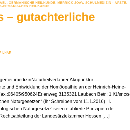
HAEL
,
GERMANISCHE HEILKUNDE
,
MERRICK JOAV
,
SCHULMEDIZIN - ÄRZTE
,
R GERMANISCHEN HEILKUNDE
s – gutachterliche
PILHAR
AllgemeinmedizinNaturheilverfahrenAkupunktur —
hte und Entwicklung der Homöopathie an der Heinrich-Heine-
Fax.:06405/950624Erlenweg 3135321 Laubach Betr.: 1II/1/snc/s
hen Naturgesetzen“ (Ihr Schreiben vom 11.1.2016) I.
ologischen Naturgesetze“ seien etablierte Prinzipien der
r Rechtsabteilung der Landesärztekammer Hessen […]