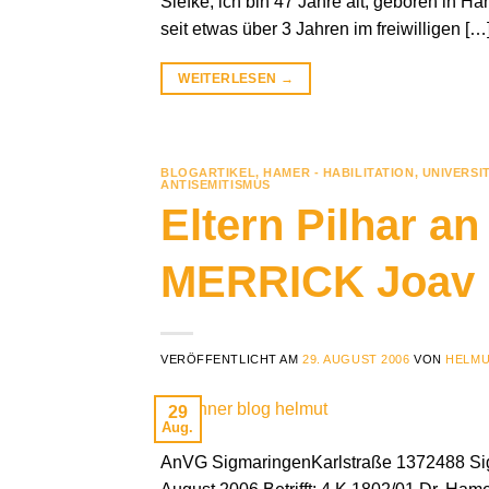
Siefke, ich bin 47 Jahre alt, geboren in H
seit etwas über 3 Jahren im freiwilligen […
WEITERLESEN
→
BLOGARTIKEL
,
HAMER - HABILITATION
,
UNIVERSI
ANTISEMITISMUS
Eltern Pilhar a
MERRICK Joav
VERÖFFENTLICHT AM
29. AUGUST 2006
VON
HELMU
29
Aug.
AnVG SigmaringenKarlstraße 1372488 Sigm