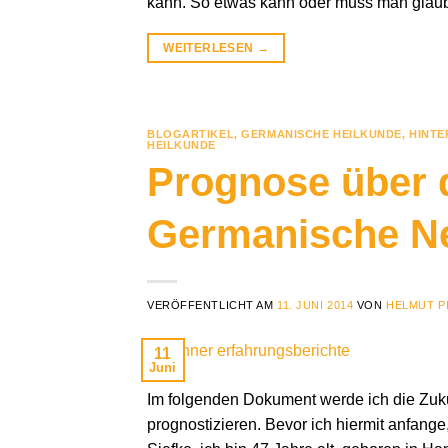
kann. So etwas kann oder muss man glau
WEITERLESEN
→
BLOGARTIKEL
,
GERMANISCHE HEILKUNDE
,
HINTE
HEILKUNDE
Prognose über d
Germanische N
VERÖFFENTLICHT AM
11. JUNI 2014
VON
HELMUT P
11
Juni
Im folgenden Dokument werde ich die Zuk
prognostizieren. Bevor ich hiermit anfange