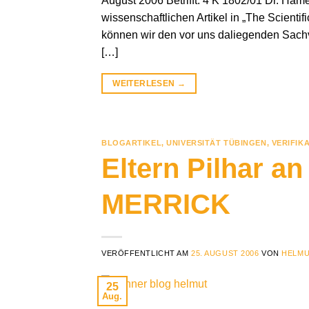
August 2006 Betrifft: 4 K 1802/01 Dr. Hame
wissenschaftlichen Artikel in „The Scient
können wir den vor uns daliegenden Sachverha
[…]
WEITERLESEN
→
BLOGARTIKEL
,
UNIVERSITÄT TÜBINGEN
,
VERIFIK
Eltern Pilhar a
MERRICK
VERÖFFENTLICHT AM
25. AUGUST 2006
VON
HELMU
25
Aug.