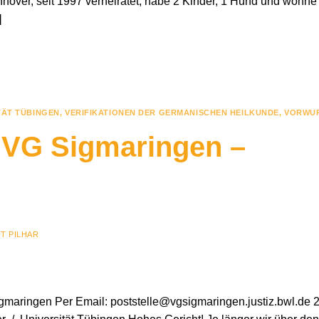
annover, seit 1997 verheiratet, habe 2 Kinder, 1 Hund und wohne
]
TÄT TÜBINGEN
,
VERIFIKATIONEN DER GERMANISCHEN HEILKUNDE
,
VORWU
n VG Sigmaringen –
T PILHAR
aringen Per Email: poststelle@vgsigmaringen.justiz.bwl.de 2