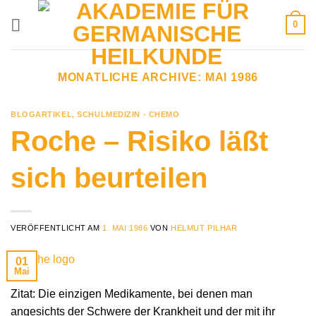
Zum
0
Inhalt
springen
MONATLICHE ARCHIVE:
MAI 1986
BLOGARTIKEL
,
SCHULMEDIZIN - CHEMO
Roche – Risiko läßt
sich beurteilen
VERÖFFENTLICHT AM
1. MAI 1986
VON
HELMUT PILHAR
01
Mai
Zitat: Die einzigen Medikamente, bei denen man
angesichts der Schwere der Krankheit und der mit ihr