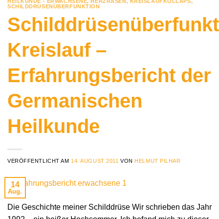
HEILKUNDE - ERWACHSENE
,
HERZRASEN
,
KREISLAUFKOLLAPS
,
SCHILDDRÜSENÜBERFUNKTION
Schilddrüsenüberfunkt
Kreislauf –
Erfahrungsbericht der
Germanischen
Heilkunde
VERÖFFENTLICHT AM
14. AUGUST 2011
VON
HELMUT PILHAR
14
Aug.
Die Geschichte meiner Schilddrüse Wir schrieben das Jahr