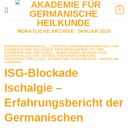
Zum
0
Inhalt
springen
MONATLICHE ARCHIVE:
JANUAR 2020
BANDSCHEIBENVORFALL
,
CORTISON
,
ERFAHRUNGSBERICHTE DER
GERMANISCHEN HEILKUNDE
,
ERFAHRUNGSBERICHTE DER
GERMANISCHEN HEILKUNDE - ERWACHSENE
,
HEXENSCHUSS
,
ILIOSAKRALGELENK
,
ISCHIAS
,
KNOCHENSCHMERZEN
,
KNOCHENSCHWELLUNG
,
SCHMERZEN
,
SCHULMEDIZIN - MORPHIUM
,
SYNDROM
ISG-Blockade
Ischalgie –
Erfahrungsbericht der
Germanischen