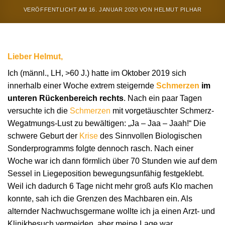
VERÖFFENTLICHT AM
16. JANUAR 2020
VON
HELMUT PILHAR
Lieber Helmut,
Ich (männl., LH, >60 J.) hatte im Oktober 2019 sich
innerhalb einer Woche extrem steigernde
Schmerzen
im
unteren Rückenbereich rechts
. Nach ein paar Tagen
versuchte ich die
Schmerzen
mit vorgetäuschter Schmerz-
Wegatmungs-Lust zu bewältigen: „Ja – Jaa – Jaah!“ Die
schwere Geburt der
Krise
des Sinnvollen Biologischen
Sonderprogramms folgte dennoch rasch. Nach einer
Woche war ich dann förmlich über 70 Stunden wie auf dem
Sessel in Liegeposition bewegungsunfähig festgeklebt.
Weil ich dadurch 6 Tage nicht mehr groß aufs Klo machen
konnte, sah ich die Grenzen des Machbaren ein. Als
alternder Nachwuchsgermane wollte ich ja einen Arzt- und
Klinikbesuch vermeiden, aber meine Lage war