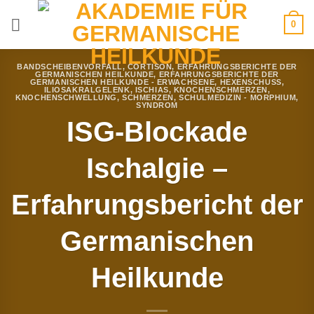
Zum
0
Inhalt
springen
BANDSCHEIBENVORFALL
,
CORTISON
,
ERFAHRUNGSBERICHTE DER
GERMANISCHEN HEILKUNDE
,
ERFAHRUNGSBERICHTE DER
GERMANISCHEN HEILKUNDE - ERWACHSENE
,
HEXENSCHUSS
,
ILIOSAKRALGELENK
,
ISCHIAS
,
KNOCHENSCHMERZEN
,
KNOCHENSCHWELLUNG
,
SCHMERZEN
,
SCHULMEDIZIN - MORPHIUM
,
SYNDROM
ISG-Blockade
Ischalgie –
Erfahrungsbericht der
Germanischen
Heilkunde