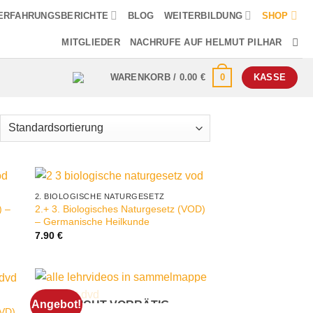
ERFAHRUNGSBERICHTE
BLOG
WEITERBILDUNG
SHOP
MITGLIEDER
NACHRUFE AUF HELMUT PILHAR
0
WARENKORB /
0.00
€
KASSE
2. BIOLOGISCHE NATURGESETZ
) –
2.+ 3. Biologisches Naturgesetz (VOD)
– Germanische Heilkunde
7.90
€
Angebot!
NICHT VORRÄTIG
DVD)