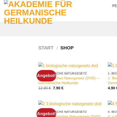
Zum
P
Inhalt
springen
START
/
SHOP
1. BIOLOGISCHE NATURGESETZ
1. B
Angebot!
1. Biologisches Naturgesetz (DVD) –
1. Bi
Germanische Heilkunde
Germ
Ursprünglicher
Aktueller
12.90
€
7.90
€
4.90
Preis
Preis
war:
ist:
12.90 €
7.90 €.
2. BIOLOGISCHE NATURGESETZ
4. B
Angebot!
2.+3. Biologisches Naturgesetz (DVD)
4. + 