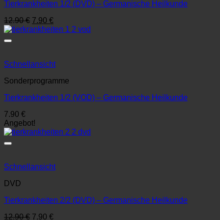
Tierkrankheiten 1/2 (DVD) – Germanische Heilkunde
Ursprünglicher
Aktueller
12.90
€
7.90
€
Preis
Preis
war:
ist:
12.90 €
7.90 €.
Schnellansicht
Sonderprogramme
Tierkrankheiten 1/2 (VOD) – Germanische Heilkunde
7.90
€
Angebot!
Schnellansicht
DVD
Tierkrankheiten 2/2 (DVD) – Germanische Heilkunde
Ursprünglicher
Aktueller
12.90
€
7.90
€