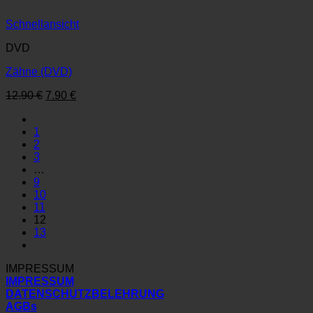
Schnellansicht
DVD
Zähne (DVD)
Ursprünglicher
Aktueller
12.90
€
7.90
€
Preis
Preis
war:
ist:
1
12.90 €
7.90 €.
2
3
…
9
10
11
12
13
IMPRESSUM
IMPRESSUM
DATENSCHUTZBELEHRUNG
AGBs