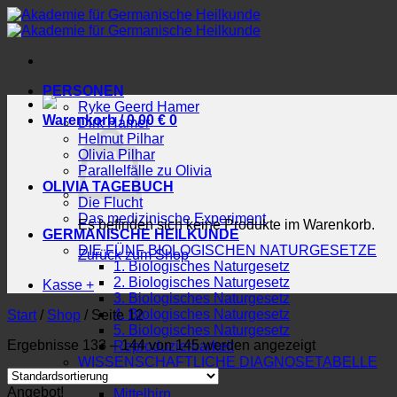
Zum
Inhalt
springen
PERSONEN
Ryke Geerd Hamer
Warenkorb /
0.00
€
0
Dirk Hamer
Helmut Pilhar
Olivia Pilhar
Parallelfälle zu Olivia
OLIVIA TAGEBUCH
Die Flucht
Das medizinische Experiment
Es befinden sich keine Produkte im Warenkorb.
GERMANISCHE HEILKUNDE
DIE FÜNF BIOLOGISCHEN NATURGESETZE
Zurück zum Shop
1. Biologisches Naturgesetz
2. Biologisches Naturgesetz
Kasse
+
3. Biologisches Naturgesetz
4. Biologisches Naturgesetz
Start
/
Shop
/
Seite 12
5. Biologisches Naturgesetz
Ergebnisse 133 – 144 von 145 werden angezeigt
Reproduzierbarkeit
WISSENSCHAFTLICHE DIAGNOSETABELLE
Stammhirn
Angebot!
Mittelhirn