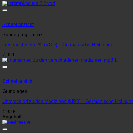
Preis
Preis
war:
ist:
12.90 €
7.90 €.
Schnellansicht
Sonderprogramme
Tierkrankheiten 2/2 (VOD) – Germanische Heilkunde
7.90
€
Schnellansicht
Grundlagen
Unterschied zu den Medizinen (MP3) – Germanische Heilkun
4.90
€
Angebot!