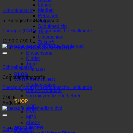
Länder
Medien
Schnellansicht
Personen
5. Biologische Naturgesetz
Politik
Schulmedizin
Therapie (DVD) – Germanische Heilkunde
Tiere
Unterschied
Ursprünglicher
Aktueller
12.90
€
7.90
€
Zukunft
Preis
Preis
ERFAHRUNGSBERICHTE
war:
ist:
Erwachsene
12.90 €
7.90 €.
Kinder
Tiere
Schnellansicht
Pflanzen
BLOG
Computertomografie
WEITERBILDUNG
Studienkreise
Therapie (VOD) – Germanische Heilkunde
Bonus-Webinare
von mir zertifizierte Lehrer
7.90
€
SHOP
Angebot!
VOD
DVD
MP3
eBook
MITGLIEDER
Schnellansicht