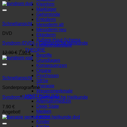
Kleinhirn
Marklager
Gehirnrinde
Entoderm
Schnellansicht
Mesoderm alt
Mesoderm neu
DVD
Ektoderm
Äußere-Haut-Schema
Syndrom (DVD) – Germanische Heilkunde
Funktionsausfälle
THEORIE
Ursprünglicher
Aktueller
12.90
€
7.90
€
Begriffe
Preis
Preis
Grundlagen
war:
ist:
Konsequenzen
12.90 €
7.90 €.
Organe
Psychosen
Schnellansicht
SBSe
Therapie
Sonderprogramme
Wesensmerkmale
HINTERGRUND
Syndrom (VOD) – Germanische Heilkunde
Alternativmedizin
Deep State
7.90
€
Medien
Angebot!
Firmen
Kinder
Kirche