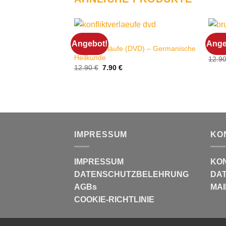
DVD
ABFA
Angebot!
Ange
Konfliktverläufe (DVD) – Germanische
Brust
Heilkunde
12.9
Ursprünglicher
Aktueller
12.90
€
7.90
€
Preis
Preis
war:
ist:
12.90 €
7.90 €.
IMPRESSUM
KO
IMPRESSUM
KO
DATENSCHUTZBELEHRUNG
DAT
AGBs
MAI
COOKIE-RICHTLINIE