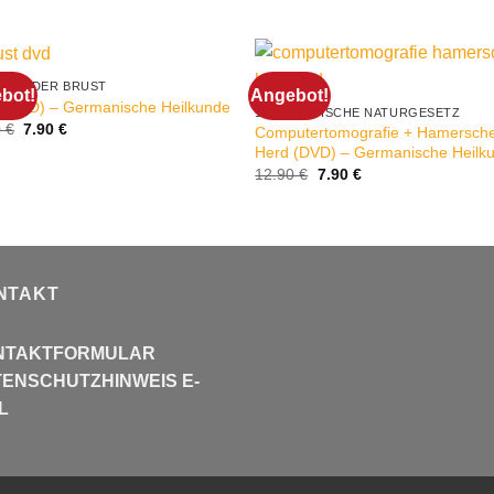
ULEN DER BRUST
bot!
Angebot!
 (DVD) – Germanische Heilkunde
1. BIOLOGISCHE NATURGESETZ
Ursprünglicher
Aktueller
0
€
7.90
€
Computertomografie + Hamersch
Preis
Preis
Herd (DVD) – Germanische Heilk
war:
ist:
Ursprünglicher
Aktueller
12.90 €
7.90 €.
12.90
€
7.90
€
Preis
Preis
war:
ist:
12.90 €
7.90 €.
NTAKT
NTAKTFORMULAR
ENSCHUTZHINWEIS E-
L