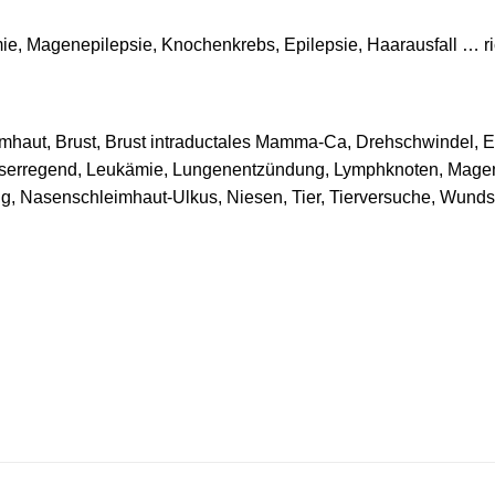
e, Magenepilepsie, Knochenkrebs, Epilepsie, Haarausfall … ric
mhaut, Brust, Brust intraductales Mamma-Ca, Drehschwindel, E
bserregend, Leukämie, Lungenentzündung, Lymphknoten, Magen
, Nasenschleimhaut-Ulkus, Niesen, Tier, Tierversuche, Wunds