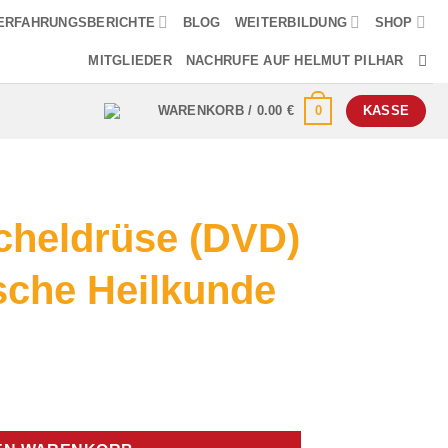
ERFAHRUNGSBERICHTE
BLOG
WEITERBILDUNG
SHOP
MITGLIEDER
NACHRUFE AUF HELMUT PILHAR
0
WARENKORB /
0.00
€
KASSE
cheldrüse (DVD)
sche Heilkunde
icher
ller
s
Germanische Heilkunde Menge
€.