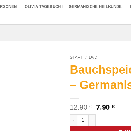
ERSONEN
OLIVIA TAGEBUCH
GERMANISCHE HEILKUNDE
START
/
DVD
Bauchspei
– Germani
Ursprüngl
Aktue
12.90
7.90
€
€
Preis
Prei
Bauchspeicheldrüse (DVD) - 
war:
ist:
12.90 €
7.90 