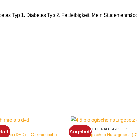
tes Typ 1, Diabetes Typ 2, Fettleibigkeit, Mein Studentenmädc
IRN
4. BIOLOGISCHE NATURGESETZ
bot!
Angebot!
nrelais (DVD) – Germanische
4.+5. Biologisches Naturgesetz (