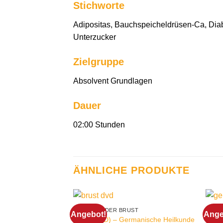
Stichworte
Adipositas, Bauchspeicheldrüsen-Ca, Diabe
Unterzucker
Zielgruppe
Absolvent Grundlagen
Dauer
02:00 Stunden
ÄHNLICHE PRODUKTE
ABFAULEN DER BRUST
ALTH
Angebot!
Ange
Gehir
Brust (DVD) – Germanische Heilkunde