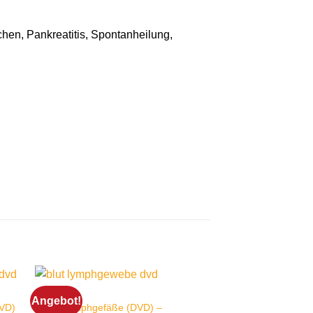
hen, Pankreatitis, Spontanheilung,
ARTERIEN
DVD
Angebot!
Angebot!
DVD)
Blut + Lymphgefäße (DVD) –
Gebärmutter + Prost