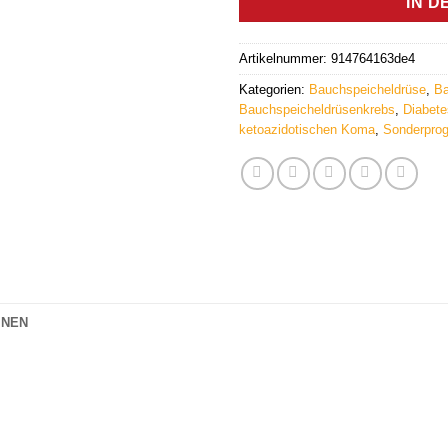
IN 
Artikelnummer:
914764163de4
Kategorien:
Bauchspeicheldrüse
,
Ba
Bauchspeicheldrüsenkrebs
,
Diabete
ketoazidotischen Koma
,
Sonderpro
ONEN