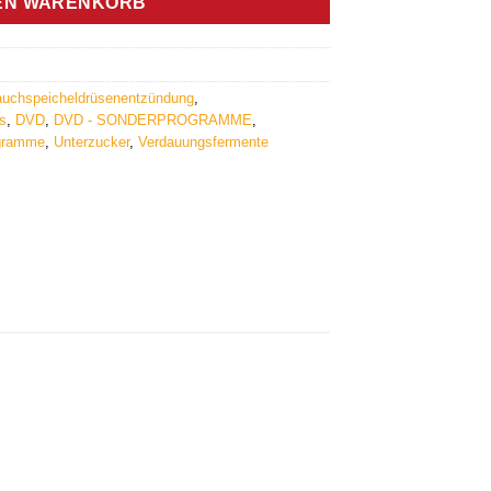
DEN WARENKORB
uchspeicheldrüsenentzündung
,
s
,
DVD
,
DVD - SONDERPROGRAMME
,
gramme
,
Unterzucker
,
Verdauungsfermente