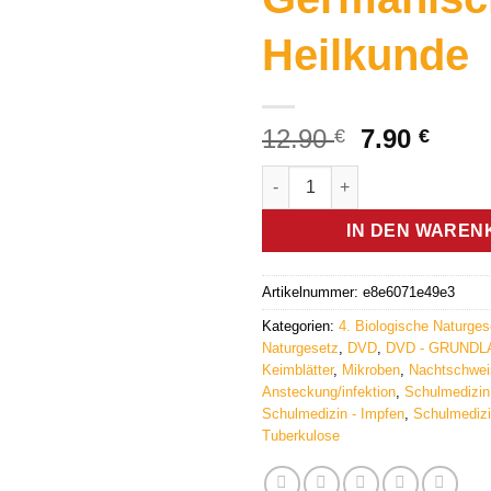
Heilkunde
Ursprüngl
Aktue
12.90
7.90
€
€
Preis
Prei
4.+5. Biologisches Naturgese
war:
ist:
12.90 €
7.90 
IN DEN WAREN
Artikelnummer:
e8e6071e49e3
Kategorien:
4. Biologische Naturges
Naturgesetz
,
DVD
,
DVD - GRUND
Keimblätter
,
Mikroben
,
Nachtschwei
Ansteckung/infektion
,
Schulmedizi
Schulmedizin - Impfen
,
Schulmedizi
Tuberkulose