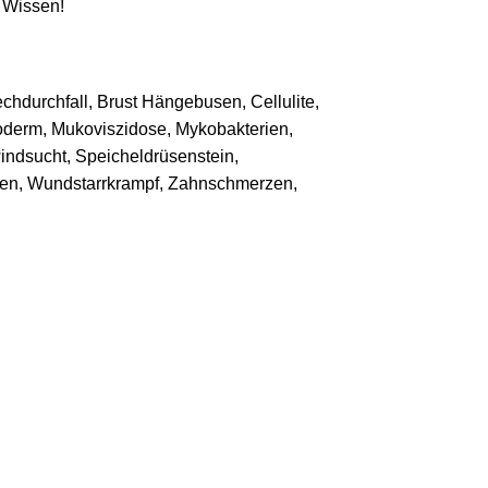
h Wissen!
echdurchfall, Brust Hängebusen, Cellulite,
oderm, Mukoviszidose, Mykobakterien,
windsucht, Speicheldrüsenstein,
ken, Wundstarrkrampf, Zahnschmerzen,