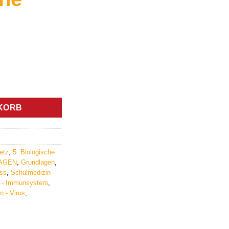
icher
ller
s
tz (DVD) - Germanische Heilkunde Menge
€.
KORB
etz
,
5. Biologische
LAGEN
,
Grundlagen
,
ss
,
Schulmedizin -
n - Immunsystem
,
n - Virus
,