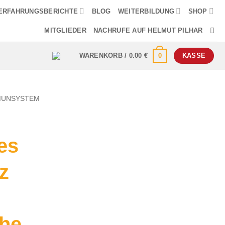
ERFAHRUNGSBERICHTE
BLOG
WEITERBILDUNG
SHOP
MITGLIEDER
NACHRUFE AUF HELMUT PILHAR
0
WARENKORB /
0.00
€
KASSE
MMUNSYSTEM
es
z
he