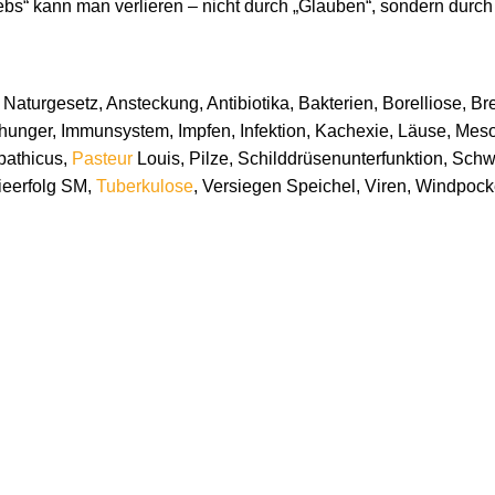
ebs“ kann man verlieren – nicht durch „Glauben“, sondern durc
 Naturgesetz, Ansteckung, Antibiotika, Bakterien, Borelliose, Br
hunger, Immunsystem, Impfen, Infektion, Kachexie, Läuse, Mes
pathicus,
Pasteur
Louis, Pilze, Schilddrüsenunterfunktion, Sch
ieerfolg SM,
Tuberkulose
, Versiegen Speichel, Viren, Windpoc