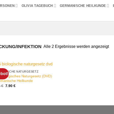
ERSONEN
OLIVIA TAGEBUCH
GERMANISCHE HEILKUNDE
CKUNG/INFEKTION
Alle 2 Ergebnisse werden angezeigt
IOLOGISCHE NATURGESETZ
bot!
 Biologisches Naturgesetz (DVD)
rmanische Heilkunde
Ursprünglicher
Aktueller
0
€
7.90
€
Preis
Preis
war:
ist:
12.90 €
7.90 €.