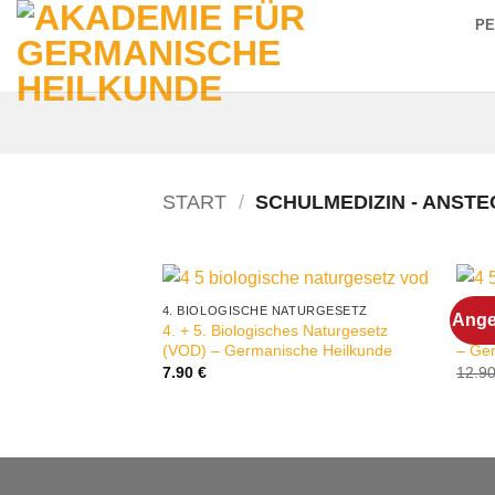
Zum
P
Inhalt
springen
START
/
SCHULMEDIZIN - ANSTE
4. BIOLOGISCHE NATURGESETZ
4. B
Ange
4. + 5. Biologisches Naturgesetz
4.+5.
(VOD) – Germanische Heilkunde
– Ge
7.90
€
12.9