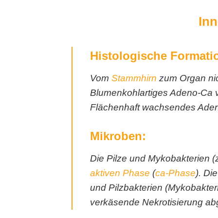
Inn
Histologische Formati
Vom
Stammhirn
zum Organ nic
Blumenkohlartiges Adeno-Ca 
Flächenhaft wachsendes Aden
Mikroben:
Die Pilze und Mykobakterien 
aktiven Phase
(
ca-Phase
). Di
und Pilzbakterien (Mykobakter
verkäsende Nekrotisierung a