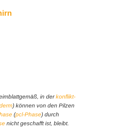
hirn
keimblattgemäß, in der
konflikt-
derm
) können von den Pilzen
phase
(
pcl-Phase
) durch
se
nicht geschafft ist, bleibt.