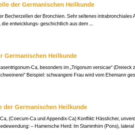
elle der Germanischen Heilkunde
r Becherzellen der Bronchien. Sehr seltenes intrabronchiales
ie entwicklungs- geschichtlich aus dem ...
er Germanischen Heilkunde
sentrigonum-Ca, besonders im „Trigonum versicae“ (Dreieck z
, „Schweinerei“ Beispiel: schwangere Frau wird vom Ehemann g
e der Germanischen Heilkunde
a, (Coecum-Ca und Appendix-Ca) Konflikt: Hässlicher, unverdau
edewendung: – Hamersche Herd: Im Stammhirn (Pons), lateral (sei