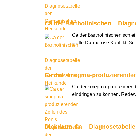
Ca der Bartholinischen – Diag
Ca der Bartholinischen schle
= alte Darmdrüse Konflikt: Sch
Ca der smegma-produzierenden 
Ca der smegma-produzierenden
eindringen zu können. Redew
Dickdarm-Ca – Diagnosetabell