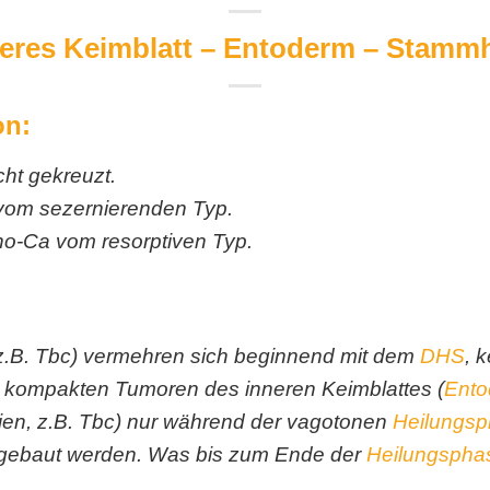
eres Keimblatt – Entoderm – Stamm
on:
ht gekreuzt.
vom sezernierenden Typ.
o-Ca vom resorptiven Typ.
(z.B. Tbc) vermehren sich beginnend mit dem
DHS
, 
e kompakten Tumoren des inneren Keimblattes (
Ento
ien, z.B. Tbc) nur während der vagotonen
Heilungs
bgebaut werden. Was bis zum Ende der
Heilungspha