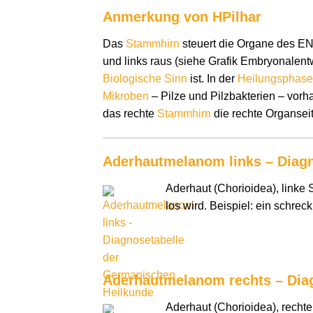
Anmerkung von HPilhar
Das
Stammhirn
steuert die Organe des 
und links raus (siehe Grafik Embryonalent
Biologische Sinn
ist. In der
Heilungsphase
Mikroben
– Pilze und Pilzbakterien – vorh
das rechte
Stammhirn
die rechte Organsei
Aderhautmelanom links – Diag
Aderhaut (Chorioidea), linke 
los wird. Beispiel: ein schrec
Aderhautmelanom rechts – Dia
Aderhaut (Chorioidea), rechte