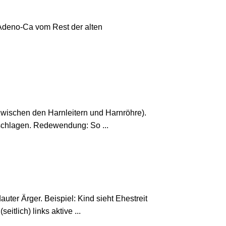
 Adeno-Ca vom Rest der alten
wischen den Harnleitern und Harnröhre).
eschlagen. Redewendung: So ...
ter Ärger. Beispiel: Kind sieht Ehestreit
tlich) links aktive ...