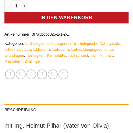
Händigkeit (eBook) - Germanische Heilkunde Menge
IN DEN WARENKORB
Artikelnummer:
8f7a3bcbc026-1-1-2-1
Kategorien:
3. Biologische Naturgesetz
,
5. Biologische Naturgesetz
,
eBook Deutsch
,
Ektoderm
,
Entoderm
,
Entwicklungsgeschichte
,
Grundlagen
,
Händigkeit
,
Keimblätter
,
Klatschtest
,
Konfliktinhalt
,
Mesoderm
,
Zwillinge
BESCHREIBUNG
mit Ing. Helmut Pilhar (Vater von Olivia)