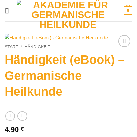
Zum
0
Inhalt
springen
START
/
HÄNDIGKEIT
Händigkeit (eBook) –
Germanische
Heilkunde
4.90
€