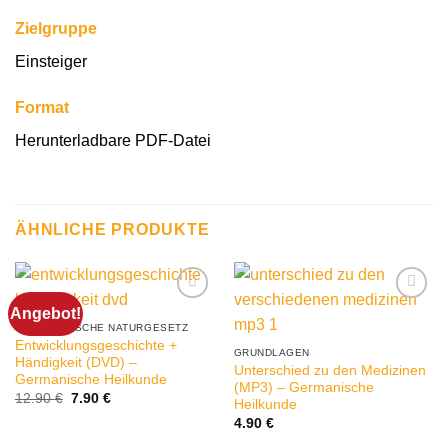
Zielgruppe
Einsteiger
Format
Herunterladbare PDF-Datei
ÄHNLICHE PRODUKTE
Angebot!
3. BIOLOGISCHE NATURGESETZ
Entwicklungsgeschichte +
GRUNDLAGEN
Händigkeit (DVD) –
Unterschied zu den Medizinen
Germanische Heilkunde
(MP3) – Germanische
Ursprünglicher
Aktueller
12.90
€
7.90
€
Heilkunde
Preis
Preis
war:
ist:
4.90
€
12.90 €
7.90 €.