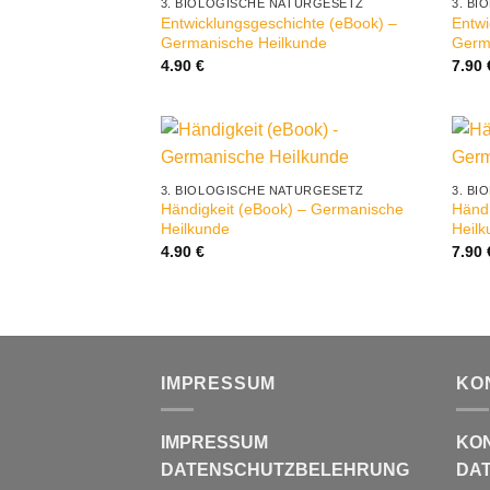
3. BIOLOGISCHE NATURGESETZ
3. B
Entwicklungsgeschichte (eBook) –
Entwi
Germanische Heilkunde
Germ
4.90
€
7.90
3. BIOLOGISCHE NATURGESETZ
3. B
Händigkeit (eBook) – Germanische
Händ
Heilkunde
Heil
4.90
€
7.90
IMPRESSUM
KO
IMPRESSUM
KO
DATENSCHUTZBELEHRUNG
DAT