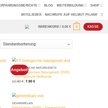
ERFAHRUNGSBERICHTE
BLOG
WEITERBILDUNG
SHOP
MITGLIEDER
NACHRUFE AUF HELMUT PILHAR
0
WARENKORB /
0.00
€
KASSE
4. BIOLOGISCHE NATURGESETZ
Angebot!
4.+5. Biologisches Naturgesetz (DVD)
– Germanische Heilkunde
Ursprünglicher
Aktueller
12.90
€
7.90
€
Preis
Preis
war:
ist:
12.90 €
7.90 €.
GEHIRNRELAIS
e
Gehirnrelais (VOD) – Germanische