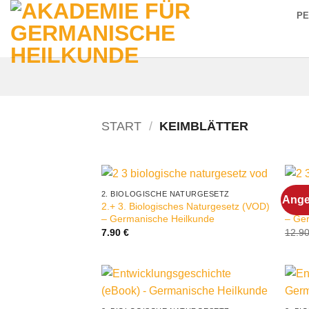
Zum
P
Inhalt
springen
START
/
KEIMBLÄTTER
2. BIOLOGISCHE NATURGESETZ
2. B
Ange
2.+ 3. Biologisches Naturgesetz (VOD)
2.+3.
– Germanische Heilkunde
– Ge
7.90
€
12.9