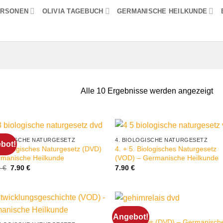
ERSONEN
OLIVIA TAGEBUCH
GERMANISCHE HEILKUNDE
Alle 10 Ergebnisse werden angezeigt
IOLOGISCHE NATURGESETZ
4. BIOLOGISCHE NATURGESETZ
bot!
 Biologisches Naturgesetz (DVD)
4. + 5. Biologisches Naturgesetz
rmanische Heilkunde
(VOD) – Germanische Heilkunde
Ursprünglicher
Aktueller
0
€
7.90
€
7.90
€
Preis
Preis
war:
ist:
12.90 €
7.90 €.
ALTHIRN
Angebot!
Gehirnrelais (DVD) – Germanisch