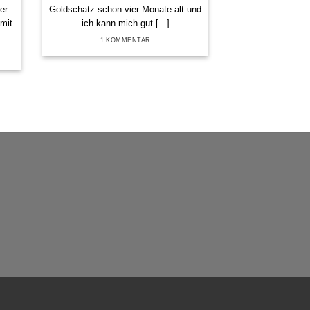
er
Goldschatz schon vier Monate alt und
rechts Es dauert
amit
ich kann mich gut [...]
bis wir
1 KOMMENTAR