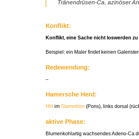
Tränendrüsen-Ca, azinöser Ante
Konflikt:
Konflikt, eine Sache nicht loswerden zu
Beispiel: ein Maler findet keinen Galerist
Redewendung:
–
Hamersche Herd:
HH
im
Stammhirn
(Pons), links dorsal (rü
aktive Phase:
Blumenkohlartig wachsendes Adeno-Ca der