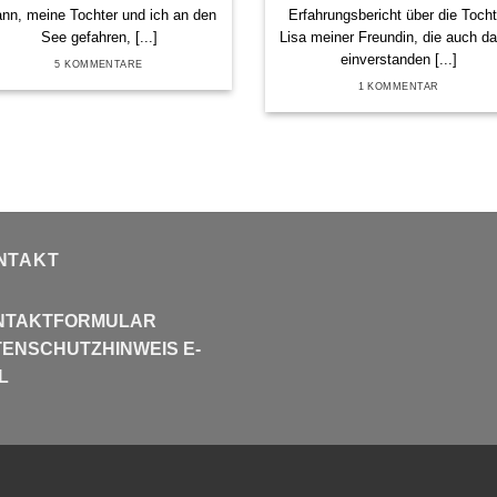
nn, meine Tochter und ich an den
Erfahrungsbericht über die Tocht
See gefahren, [...]
Lisa meiner Freundin, die auch d
einverstanden [...]
5 KOMMENTARE
1 KOMMENTAR
NTAKT
NTAKTFORMULAR
ENSCHUTZHINWEIS E-
L