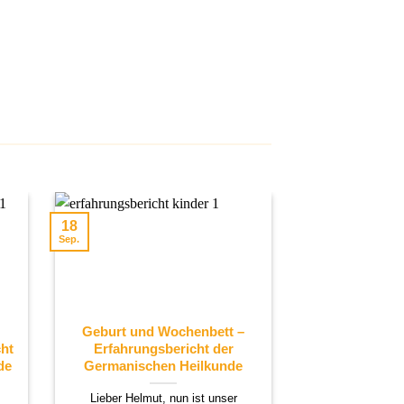
25
18
Aug.
Sep.
Geburt und Wochenbett –
Eitrige
ht
Erfahrungsbericht der
Erfahrungs
de
Germanischen Heilkunde
Germanisch
Lieber Helmut, nun ist unser
Re Mann 51 Jah