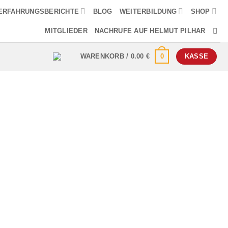
ERFAHRUNGSBERICHTE
BLOG
WEITERBILDUNG
SHOP
MITGLIEDER
NACHRUFE AUF HELMUT PILHAR
0
WARENKORB /
0.00
€
KASSE
endrüsen-Ca links