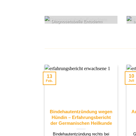
Diagnosetabelle Entoderm
s
10
13
Juli
Feb.
Bindehautentzündung wegen
Au
Hündin – Erfahrungsbericht
der Germanischen Heilkunde
Bindehautentzündung rechts bei
G