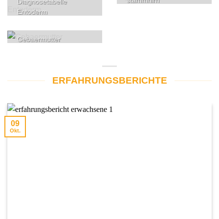
stammhirn
Diagnosetabelle
Entoderm
Gebaermutter
ERFAHRUNGSBERICHTE
09
Okt.