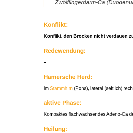
Zwölffingerdarm-Ca (Duodenu
Konflikt:
Konflikt, den Brocken nicht verdauen z
Redewendung:
–
Hamersche Herd:
Im
Stammhirn
(Pons), lateral (seitlich) rech
aktive Phase:
Kompaktes flachwachsendes Adeno-Ca der r
Heilung: