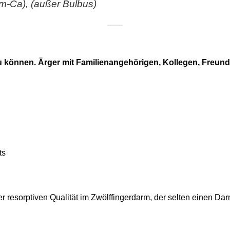
m-Ca), (außer Bulbus)
u können. Ärger mit Familienangehörigen, Kollegen, Freun
ts
esorptiven Qualität im Zwölffingerdarm, der selten einen Da