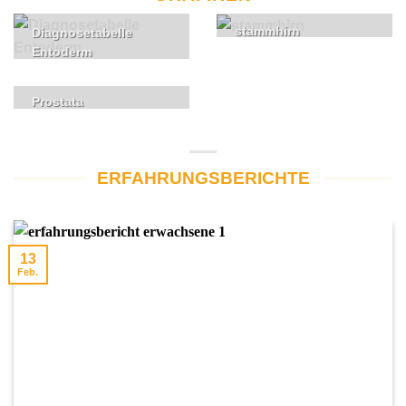
stammhirn
Diagnosetabelle
Entoderm
Prostata
ERFAHRUNGSBERICHTE
13
Feb.