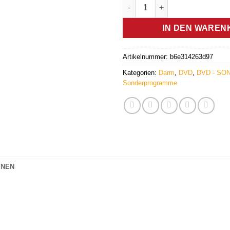
Darm (DVD) - Germanische He
war:
ist:
12.90 €
7.90 
IN DEN WAREN
Artikelnummer:
b6e314263d97
Kategorien:
Darm
,
DVD
,
DVD - S
Sonderprogramme
ONEN