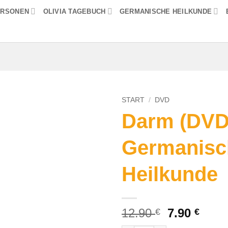
ERSONEN
OLIVIA TAGEBUCH
GERMANISCHE HEILKUNDE
START
/
DVD
Darm (DVD
Germanisc
Heilkunde
Ursprüngl
Aktue
12.90
7.90
€
€
Preis
Prei