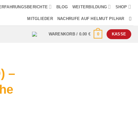
ERFAHRUNGSBERICHTE
BLOG
WEITERBILDUNG
SHOP
MITGLIEDER
NACHRUFE AUF HELMUT PILHAR
0
WARENKORB /
0.00
€
KASSE
) –
he
icher
ller
s