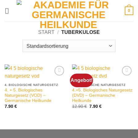
Zum
0
Inhalt
springen
START
/
TUBERKULOSE
Angebot!
4. BIOLOGISCHE NATURGESETZ
4. BIOLOGISCHE NATURGESETZ
4. + 5. Biologisches
4.+5. Biologisches Naturgesetz
Naturgesetz (VOD) –
(DVD) – Germanische
Germanische Heilkunde
Heilkunde
Ursprünglicher
Aktueller
7.90
€
12.90
€
7.90
€
Preis
Preis
war:
ist:
12.90 €
7.90 €.