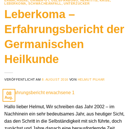
ERWACHSENE
,
GAMMA-GT
,
GELBFÄRBUNG
,
HEPATITIS
,
KRISE
,
LEBERKOMA
,
SCHWÄCHEANFALL
,
UNTERZUCKER
Leberkoma –
Erfahrungsbericht der
Germanischen
Heilkunde
VERÖFFENTLICHT AM
8. AUGUST 2016
VON
HELMUT PILHAR
08
Aug.
Hallo lieber Helmut, Wir schreiben das Jahr 2002 – im
Nachhinein ein sehr bedeutsames Jahr, aus heutiger Sicht,
das den Schritt in die Selbständigkeit mit sich führte, doch
zunächst und Jahre danach eine herausfordernde Zeit.