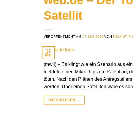
web.de – Der T
Satellit
VERÖFFENTLICHT AM
17. MAI 2009
VON
HELMUT PI
17
Mai
(mwil) – Es klingt wie ein Szenario aus ei
meldete einen Mikrochip zum Patent an, 
töten. Nach den Plänen des Antragstellers
werden. Über einen Satelliten wäre es som
WEITERLESEN
→