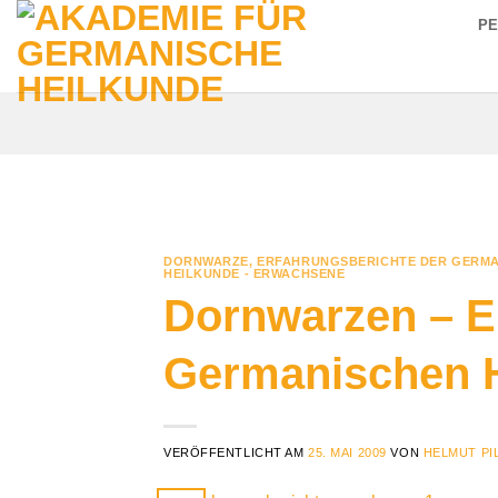
Zum
P
Inhalt
springen
DORNWARZE
,
ERFAHRUNGSBERICHTE DER GERMA
HEILKUNDE - ERWACHSENE
Dornwarzen – E
Germanischen 
VERÖFFENTLICHT AM
25. MAI 2009
VON
HELMUT PI