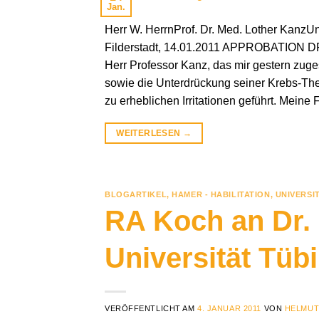
Jan.
Herr W. HerrnProf. Dr. Med. Lother KanzUn
Filderstadt, 14.01.2011 APPROBATION D
Herr Professor Kanz, das mir gestern zuge
sowie die Unterdrückung seiner Krebs-Thes
zu erheblichen Irritationen geführt. Meine F
WEITERLESEN
→
BLOGARTIKEL
,
HAMER - HABILITATION
,
UNIVERSI
RA Koch an Dr.
Universität Tüb
VERÖFFENTLICHT AM
4. JANUAR 2011
VON
HELMUT