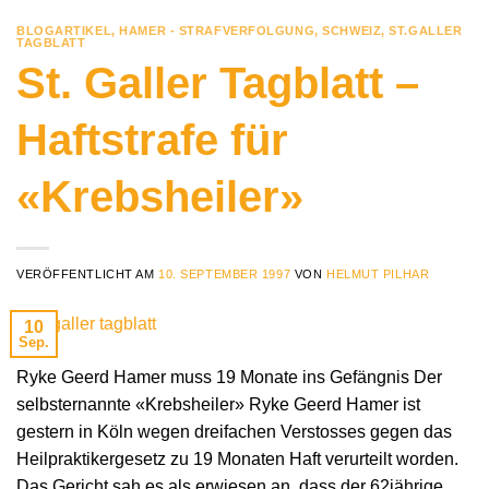
BLOGARTIKEL
,
HAMER - STRAFVERFOLGUNG
,
SCHWEIZ
,
ST.GALLER
TAGBLATT
St. Galler Tagblatt –
Haftstrafe für
«Krebsheiler»
VERÖFFENTLICHT AM
10. SEPTEMBER 1997
VON
HELMUT PILHAR
10
Sep.
Ryke Geerd Hamer muss 19 Monate ins Gefängnis Der
selbsternannte «Krebsheiler» Ryke Geerd Hamer ist
gestern in Köln wegen dreifachen Verstosses gegen das
Heilpraktikergesetz zu 19 Monaten Haft verurteilt worden.
Das Gericht sah es als erwiesen an, dass der 62jährige