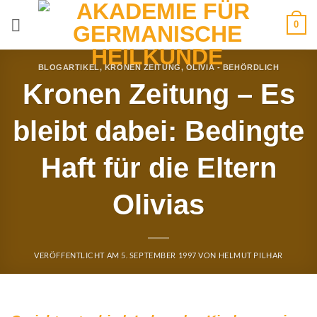
Zum
0
Inhalt
springen
BLOGARTIKEL
,
KRONEN ZEITUNG
,
OLIVIA - BEHÖRDLICH
Kronen Zeitung – Es
bleibt dabei: Bedingte
Haft für die Eltern
Olivias
VERÖFFENTLICHT AM
5. SEPTEMBER 1997
VON
HELMUT PILHAR