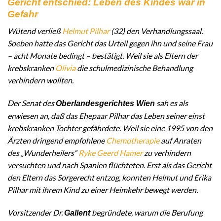
Gericht entschied: Leben des Kindes war in
Gefahr
Wütend verließ
Helmut Pilhar
(32) den Verhandlungssaal.
Soeben hatte das Gericht das Urteil gegen ihn und seine Frau
– acht Monate bedingt – bestätigt. Weil sie als Eltern der
krebskranken
Olivia
die schulmedizinische Behandlung
verhindern wollten.
Der Senat des
sah es als
Oberlandesgerichtes Wien
erwiesen an, daß das Ehepaar Pilhar das Leben seiner einst
krebskranken Tochter gefährdete. Weil sie eine 1995 von den
Ärzten dringend empfohlene
Chemotherapie
auf Anraten
des „Wunderheilers“
Ryke Geerd Hamer
zu verhindern
versuchten und nach Spanien flüchteten. Erst als das Gericht
den Eltern das Sorgerecht entzog, konnten Helmut und Erika
Pilhar mit ihrem Kind zu einer Heimkehr bewegt werden.
Vorsitzender Dr.
begründete, warum die Berufung
Gallent