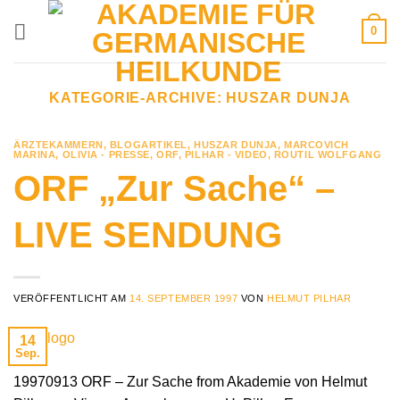
Zum
0
Inhalt
springen
KATEGORIE-ARCHIVE:
HUSZAR DUNJA
ÄRZTEKAMMERN
,
BLOGARTIKEL
,
HUSZAR DUNJA
,
MARCOVICH
MARINA
,
OLIVIA - PRESSE
,
ORF
,
PILHAR - VIDEO
,
ROUTIL WOLFGANG
ORF „Zur Sache“ –
LIVE SENDUNG
VERÖFFENTLICHT AM
14. SEPTEMBER 1997
VON
HELMUT PILHAR
14
Sep.
19970913 ORF – Zur Sache from Akademie von Helmut