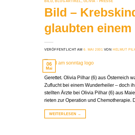
BILD
,
BLOGARTIKEL
,
OLIVIA - PRESSE
Bild – Krebskind
glaubten einem
VERÖFFENTLICHT AM
6. MAI 2001
VON
HELMUT PIL
06
Mai
Gerettet. Olivia Pilhar (6) aus Österreich 
Zuflucht bei einem Wunderheiler – doch i
stellten Ärzte bei Olivia Pilhar (6) aus Ma
rieten zur Operation und Chemotherapie. 
WEITERLESEN
→