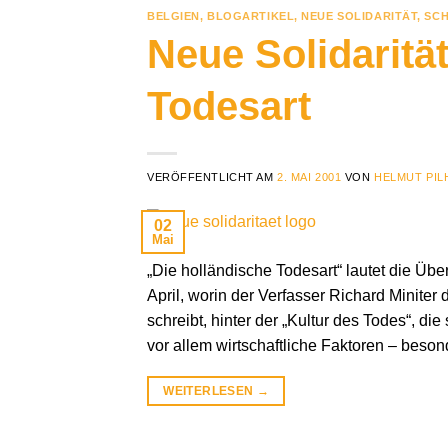
BELGIEN
,
BLOGARTIKEL
,
NEUE SOLIDARITÄT
,
SCH
Neue Solidaritä
Todesart
VERÖFFENTLICHT AM
2. MAI 2001
VON
HELMUT PIL
02
Mai
„Die holländische Todesart“ lautet die Üb
April, worin der Verfasser Richard Miniter 
schreibt, hinter der „Kultur des Todes“, di
vor allem wirtschaftliche Faktoren – besond
WEITERLESEN
→