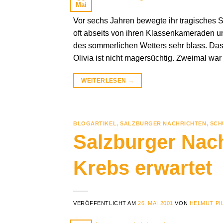
Mai
Vor sechs Jahren bewegte ihr tragisches S
oft abseits von ihren Klassenkameraden und be
des sommerlichen Wetters sehr blass. Das
Olivia ist nicht magersüchtig. Zweimal war
WEITERLESEN
→
BLOGARTIKEL
,
SALZBURGER NACHRICHTEN
,
SCH
Salzburger Nach
Krebs erwartet
VERÖFFENTLICHT AM
26. MAI 2001
VON
HELMUT PI