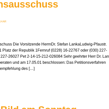
onsausschuss
LHAR
s Die Vorsitzende HerrnDr. Stefan LankaLudwig-Pfaustr.
1 Platz der Republik 1Fernruf (0228) 16-22767 oder (030) 227-
 227-26027 Pet 2-14-15-212-026084 Sehr geehrter Herr Dr. Lan
 beraten und am 17.05.01 beschlossen: Das Petitionsverfahren
ßempfehlung des […]