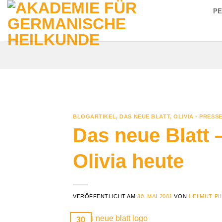
Zum
P
Inhalt
springen
BLOGARTIKEL
,
DAS NEUE BLATT
,
OLIVIA - PRESS
Das neue Blatt 
Olivia heute
VERÖFFENTLICHT AM
30. MAI 2001
VON
HELMUT PI
30