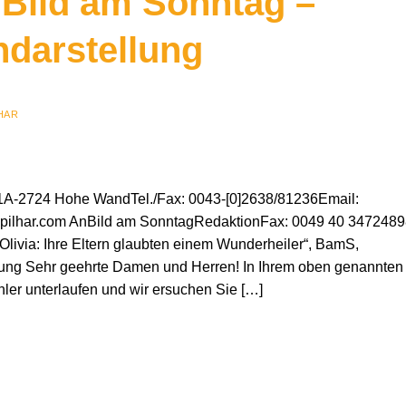
n Bild am Sonntag –
darstellung
HAR
221A-2724 Hohe WandTel./Fax: 0043-[0]2638/81236Email:
pilhar.com AnBild am SonntagRedaktionFax: 0049 40 347248
nd Olivia: Ihre Eltern glaubten einem Wunderheiler“, BamS,
ung Sehr geehrte Damen und Herren! In Ihrem oben genannten
hler unterlaufen und wir ersuchen Sie […]