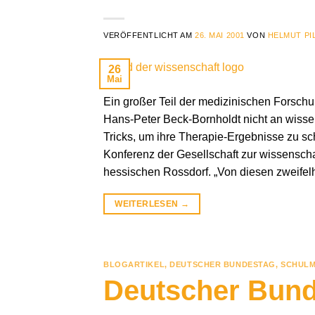
VERÖFFENTLICHT AM
26. MAI 2001
VON
HELMUT PI
26
Mai
Ein großer Teil der medizinischen Forsch
Hans-Peter Beck-Bornholdt nicht an wissens
Tricks, um ihre Therapie-Ergebnisse zu s
Konferenz der Gesellschaft zur wissensc
hessischen Rossdorf. „Von diesen zweifel
WEITERLESEN
→
BLOGARTIKEL
,
DEUTSCHER BUNDESTAG
,
SCHULME
Deutscher Bund