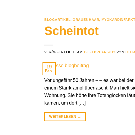
BLOGARTIKEL
,
GRAUES HAAR
,
MYOKARDINFARK
Scheintot
VERÖFFENTLICHT AM
19. FEBRUAR 2013
VON
HELM
19
Feb.
Vor ungefähr 50 Jahren – – es war bei de
einem Starrkrampf überrascht. Man hielt sie
Wohnung. Sie hörte ihre Totenglocken läut
kamen, um dort […]
WEITERLESEN
→