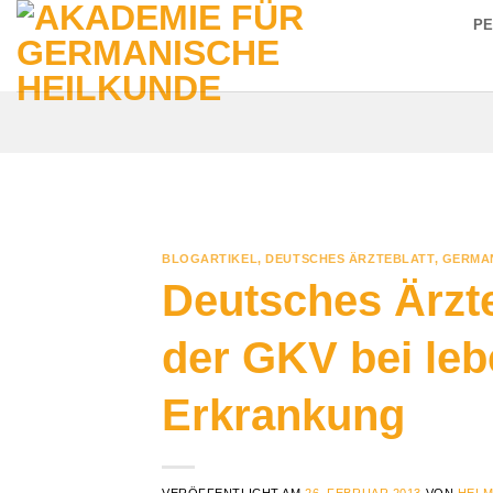
Zum
P
Inhalt
springen
BLOGARTIKEL
,
DEUTSCHES ÄRZTEBLATT
,
GERMAN
Deutsches Ärzte
der GKV bei le
Erkrankung
VERÖFFENTLICHT AM
26. FEBRUAR 2013
VON
HELM