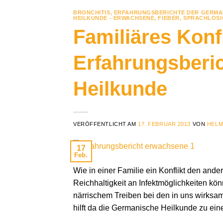
BRONCHITIS
,
ERFAHRUNGSBERICHTE DER GERMA
HEILKUNDE - ERWACHSENE
,
FIEBER
,
SPRACHLOSI
Familiäres Kon
Erfahrungsberi
Heilkunde
VERÖFFENTLICHT AM
17. FEBRUAR 2013
VON
HELM
17
Feb.
Wie in einer Familie ein Konflikt den ander
Reichhaltigkeit an Infektmöglichkeiten kö
närrischem Treiben bei den in uns wirksa
hilft da die Germanische Heilkunde zu ei