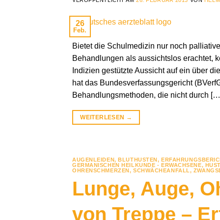
26
Feb.
Bietet die Schulmedizin nur noch palliative
Behandlungen als aussichtslos erachtet, k
Indizien gestützte Aussicht auf ein über d
hat das Bundesverfassungsgericht (BVerfG
Behandlungsmethoden, die nicht durch […
WEITERLESEN
→
AUGENLEIDEN
,
BLUTHUSTEN
,
ERFAHRUNGSBERIC
GERMANISCHEN HEILKUNDE - ERWACHSENE
,
HUS
OHRENSCHMERZEN
,
SCHWÄCHEANFALL
,
ZWANGS
Lunge, Auge, O
von Treppe – Er