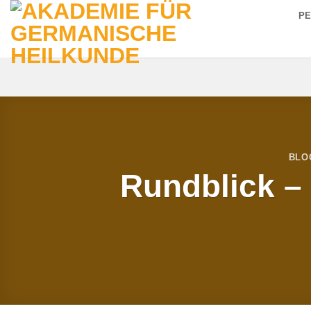
Zum
P
Inhalt
springen
BLO
Rundblick –