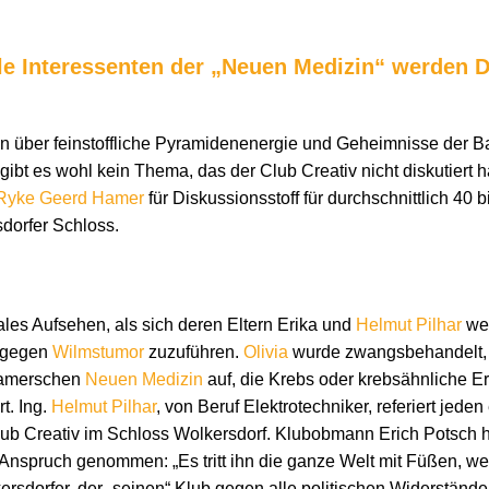
le Interessenten der „Neuen Medizin“ werden 
en über feinstoffliche Pyramidenenergie und Geheimnisse der B
gibt es wohl kein Thema, das der Club Creativ nicht diskutiert h
Ryke Geerd Hamer
für Diskussionsstoff für durchschnittlich 40
dorfer Schloss.
nales Aufsehen, als sich deren Eltern Erika und
Helmut Pilhar
wei
gegen
Wilmstumor
zuzuführen.
Olivia
wurde zwangsbehandelt, übe
Hamerschen
Neuen Medizin
auf, die Krebs oder krebsähnliche E
t. Ing.
Helmut Pilhar
, von Beruf Elektrotechniker, referiert jed
ub Creativ im Schloss Wolkersdorf. Klubobmann Erich Potsch 
n Anspruch genommen: „Es tritt ihn die ganze Welt mit Füßen, we
rsdorfer, der „seinen“ Klub gegen alle politischen Widerstände