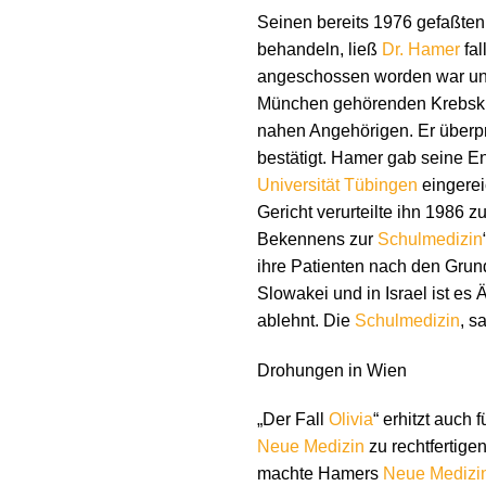
Seinen bereits 1976 gefaßten 
behandeln, ließ
Dr. Hamer
fal
angeschossen worden war und 
München gehörenden Krebskli
nahen Angehörigen. Er überpr
bestätigt. Hamer gab seine En
Universität Tübingen
eingerei
Gericht verurteilte ihn 1986
Bekennens zur
Schulmedizin
ihre Patienten nach den Grun
Slowakei und in Israel ist es 
ablehnt. Die
Schulmedizin
, s
Drohungen in Wien
„Der Fall
Olivia
“ erhitzt auch
Neue Medizin
zu rechtfertige
machte Hamers
Neue Medizi