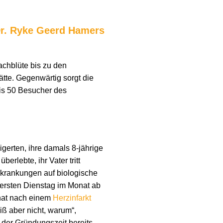
Dr. Ryke Geerd Hamers
achblüte bis zu den
ätte. Gegenwärtig sorgt die
 bis 50 Besucher des
gerten, ihre damals 8-jährige
rlebte, ihr Vater tritt
rkrankungen auf biologische
en ersten Dienstag im Monat ab
hat nach einem
Herzinfarkt
iß aber nicht, warum“,
 der Gründungszeit bereits