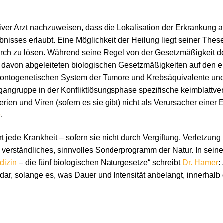
iver Arzt nachzuweisen, dass die Lokalisation der Erkrankung
ebnisses erlaubt. Eine Möglichkeit der Heilung liegt seiner Thes
ch zu lösen. Während seine Regel von der Gesetzmäßigkeit des
i davon abgeleiteten biologischen Gesetzmäßigkeiten auf den 
 ontogenetischen System der Tumore und Krebsäquivalente und 
gangruppe in der Konfliktlösungsphase spezifische keimblattv
rien und Viren (sofern es sie gibt) nicht als Verursacher einer
e
.
rt jede Krankheit – sofern sie nicht durch Vergiftung, Verletzung
h verständliches, sinnvolles Sonderprogramm der Natur. In sei
dizin
– die fünf biologischen Naturgesetze“ schreibt
Dr. Hamer
:
dar, solange es, was Dauer und Intensität anbelangt, innerhalb