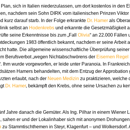
Plan, sich in Italien niederzulassen, um dort kostenlos in den 
len, nachdem sein Sohn DIRK vom italienischen Prinzen Vikto
kurz darauf starb. In der Folge erkrankte
Dr. Hamer
als Oberarz
nik selbst an
Hodenkrebs
und erkannte die Gesetzmäßigkeit al
üfte seine Erkenntnisse bis zum „Fall
Olivia
“ an 22.000 Fällen
tdeckungen 1983 öffentlich bekannt, nachdem er seine Arbeit als
cht hatte. Die allgemeine wissenschaftliche Überprüfung seiner T
 zum Berufsverbot „wegen Nichtabschwörens der
Eisernen Regel
“. Ihm wurde vorgeworfen, er leide unter Paranoia. In Frankreic
dsätzen Hamers behandelten, mit dem Entzug der Approbation g
Ärzten erlaubt, nach der
Neuen Medizin
zu praktizieren, welche 
agt
Dr. Hamer
, bekämpft den Krebs, ohne seine Ursachen zu ke
 fünf Jahre danach die Gemüter. Als Ing. Pilhar in einem Wiener L
n, sahen er und der Lokalinhaber sich mit anonymen Drohungen 
n
zu Stammtischthemen in Steyr, Klagenfurt – und Wolkersdorf. 