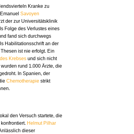
Elendsvierteln Kranke zu
r Emanuel
Savoyen
t der zur Universitätsklinik
s Folge des Verlustes eines
 und fand sich durchwegs
 Habilitationsschrift an der
hesen ist nie erfolgt. Ein
 des Krebses
und sich nicht
h wurden rund 1.000 Ärzte, die
edroht. In Spanien, der
die
Chemotherapie
strikt
nnen.
okal den Versuch startete, die
konfrontiert.
Helmut Pilhar
Anlässlich dieser