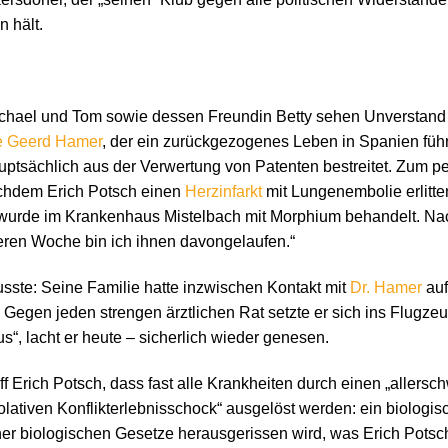
 hält.
ichael und Tom sowie dessen Freundin Betty sehen Unverstand
 Geerd Hamer
, der ein zurückgezogenes Leben in Spanien führ
auptsächlich aus der Verwertung von Patenten bestreitet. Zum 
chdem Erich Potsch einen
Herzinfarkt
mit Lungenembolie erlitten 
nd wurde im Krankenhaus Mistelbach mit Morphium behandelt. N
teren Woche bin ich ihnen davongelaufen.“
usste: Seine Familie hatte inzwischen Kontakt mit
Dr. Hamer
auf
 Gegen jeden strengen ärztlichen Rat setzte er sich ins Flugze
s“, lacht er heute – sicherlich wieder genesen.
f Erich Potsch, dass fast alle Krankheiten durch einen „allersc
ativen Konflikterlebnisschock“ ausgelöst werden: ein biologisc
r biologischen Gesetze herausgerissen wird, was Erich Potsc