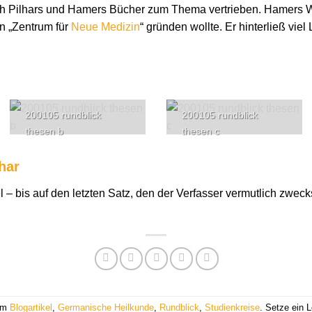
 Pilhars und Hamers Bücher zum Thema vertrieben. Hamers W
n „Zentrum für
Neue Medizin
“ gründen wollte. Er hinterließ vie
200105 rundblick
200105 rundblick
thesen b
thesen c
har
el – bis auf den letzten Satz, den der Verfasser vermutlich zwe
 am
Blogartikel
,
Germanische Heilkunde
,
Rundblick
,
Studienkreise
. Setze ein 