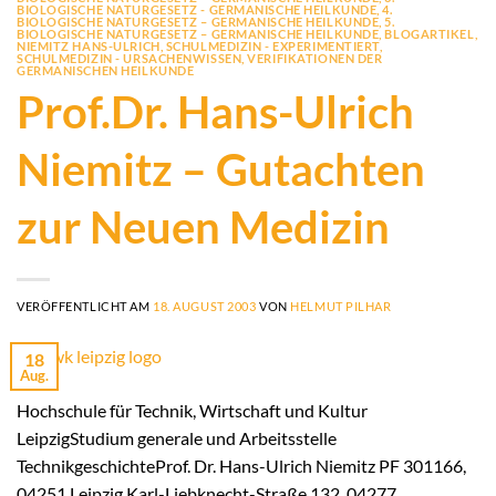
BIOLOGISCHE NATURGESETZ - GERMANISCHE HEILKUNDE
,
4.
BIOLOGISCHE NATURGESETZ – GERMANISCHE HEILKUNDE
,
5.
BIOLOGISCHE NATURGESETZ – GERMANISCHE HEILKUNDE
,
BLOGARTIKEL
,
NIEMITZ HANS-ULRICH
,
SCHULMEDIZIN - EXPERIMENTIERT
,
SCHULMEDIZIN - URSACHENWISSEN
,
VERIFIKATIONEN DER
GERMANISCHEN HEILKUNDE
Prof.Dr. Hans-Ulrich
Niemitz – Gutachten
zur Neuen Medizin
VERÖFFENTLICHT AM
18. AUGUST 2003
VON
HELMUT PILHAR
18
Aug.
Hochschule für Technik, Wirtschaft und Kultur
LeipzigStudium generale und Arbeitsstelle
TechnikgeschichteProf. Dr. Hans-Ulrich Niemitz PF 301166,
04251 Leipzig Karl-Liebknecht-Straße 132, 04277