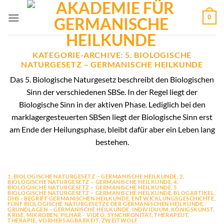
Zum
0
Inhalt
springen
KATEGORIE-ARCHIVE:
5. BIOLOGISCHE
NATURGESETZ – GERMANISCHE HEILKUNDE
Das 5. Biologische Naturgesetz beschreibt den Biologischen
Sinn der verschiedenen SBSe. In der Regel liegt der
Biologische Sinn in der aktiven Phase. Lediglich bei den
marklagergesteuerten SBSen liegt der Biologische Sinn erst
am Ende der Heilungsphase, bleibt dafür aber ein Leben lang
bestehen.
1. BIOLOGISCHE NATURGESETZ – GERMANISCHE HEILKUNDE
,
2.
BIOLOGISCHE NATURGESETZ – GERMANISCHE HEILKUNDE
,
4.
BIOLOGISCHE NATURGESETZ – GERMANISCHE HEILKUNDE
,
5.
BIOLOGISCHE NATURGESETZ – GERMANISCHE HEILKUNDE
,
BLOGARTIKEL
,
DHS - BEGRIFF GERMANISCHEN HEILKUNDE
,
ENTWICKLUNGSGESCHICHTE
,
FÜNF BIOLOGISCHE NATURGESETZE DER GERMANISCHEN HEILKUNDE
,
GRUNDLAGEN – GERMANISCHE HEILKUNDE
,
INDIVIDUUM
,
KÖNIGSKUNST
,
KRISE
,
MIKROBEN
,
PILHAR - VIDEO
,
SYNCHRONITÄT
,
THERAPEUT
,
THERAPIE
,
VORHERSAGBARKEIT
,
ZWEITWOLF