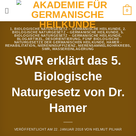
Zum
0
Inhalt
springen
1. BIOLOGISCHE NATURGESETZ – GERMANISCHE HEILKUNDE
,
2.
BIOLOGISCHE NATURGESETZ – GERMANISCHE HEILKUNDE
,
5.
BIOLOGISCHE NATURGESETZ – GERMANISCHE HEILKUNDE
,
BLOGARTIKEL
,
DESORIENTIERUNG
,
FÜNF BIOLOGISCHE
NATURGESETZE DER GERMANISCHEN HEILKUNDE
,
HAMER -
REHABILITATION
,
NIERENINSUFFIZIENZ
,
NIERENSAMMELROHRKREBS
,
SWR
,
WASSEREINLAGERUNG
SWR erklärt das 5.
Biologische
Naturgesetz von Dr.
Hamer
VERÖFFENTLICHT AM
22. JANUAR 2018
VON
HELMUT PILHAR