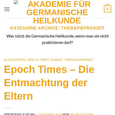
Zum
0
Inhalt
springen
KATEGORIE-ARCHIVE:
THERAPIEFREIHEIT
Was nützt die Germanische Heilkunde, wenn man sie nicht
praktizieren darf?
BLOGARTIKEL
,
EPOCH TIMES
,
KINDER
,
THERAPIEFREIHEIT
Epoch Times – Die
Entmachtung der
Eltern
VERÖFFENTLICHT AM
2. DEZEMBER 2019
VON
HELMUT PILHAR