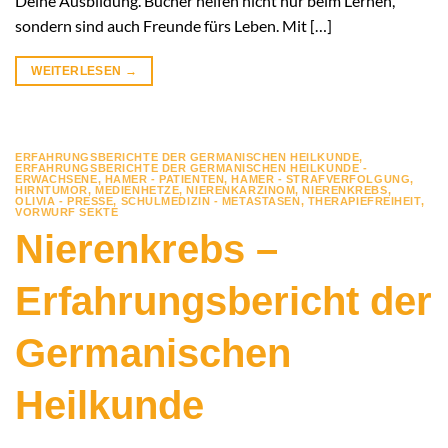
Deine Ausbildung. Bücher helfen nicht nur beim Lernen,
sondern sind auch Freunde fürs Leben. Mit […]
WEITERLESEN
→
ERFAHRUNGSBERICHTE DER GERMANISCHEN HEILKUNDE
,
ERFAHRUNGSBERICHTE DER GERMANISCHEN HEILKUNDE -
ERWACHSENE
,
HAMER - PATIENTEN
,
HAMER - STRAFVERFOLGUNG
,
HIRNTUMOR
,
MEDIENHETZE
,
NIERENKARZINOM
,
NIERENKREBS
,
OLIVIA - PRESSE
,
SCHULMEDIZIN - METASTASEN
,
THERAPIEFREIHEIT
,
VORWURF SEKTE
Nierenkrebs –
Erfahrungsbericht der
Germanischen
Heilkunde