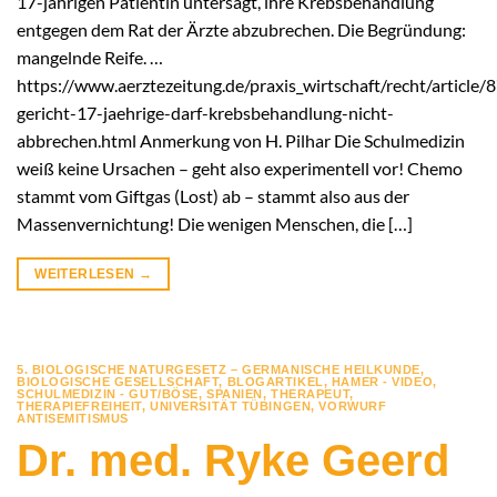
17-jährigen Patientin untersagt, ihre Krebsbehandlung
entgegen dem Rat der Ärzte abzubrechen. Die Begründung:
mangelnde Reife. …
https://www.aerztezeitung.de/praxis_wirtschaft/recht/article
gericht-17-jaehrige-darf-krebsbehandlung-nicht-
abbrechen.html Anmerkung von H. Pilhar Die Schulmedizin
weiß keine Ursachen – geht also experimentell vor! Chemo
stammt vom Giftgas (Lost) ab – stammt also aus der
Massenvernichtung! Die wenigen Menschen, die […]
WEITERLESEN
→
5. BIOLOGISCHE NATURGESETZ – GERMANISCHE HEILKUNDE
,
BIOLOGISCHE GESELLSCHAFT
,
BLOGARTIKEL
,
HAMER - VIDEO
,
SCHULMEDIZIN - GUT/BÖSE
,
SPANIEN
,
THERAPEUT
,
THERAPIEFREIHEIT
,
UNIVERSITÄT TÜBINGEN
,
VORWURF
ANTISEMITISMUS
Dr. med. Ryke Geerd