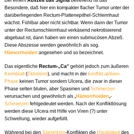
Bei einem
Abszeß das Sigma
betreffend ist das
Besondere, daß hier ein kompakter flacher Tumor unter der
darüberliegenden Rectum-Plattenepithel-Schleimhaut
wächst. Fühlbar aber nicht sichtbar. Wenn dann der Tumor
unter der Rectumschleimhaut verkäsend nekrotisierend
abgebaut ist, dann haben wir einen submucösen Abzeß.
Diese Abszesse werden gewöhnlich als sog.
Hämorrhoiden
angesehen und so bezeichnet.
Das eigentliche
Rectum-„Ca“
gehört jedoch zum äußeren
Keimblatt
(
Ektoderm
), und macht in der
konflikt-aktiven
Phase
keinen Tumor sondern Ulcera, die zwar in dieser
Phase selten bluten, aber Spasmen und
Schmerzen
verursachen und gewöhnlich als „
Hämorrhoiden
„-
Schmerzen
fehlgedeutet werden. Nach der Konfliktlösung
werden diese Ulcera mit Hilfe von Viren (?) unter
Schwellung, wieder aufgefüllt.
Während bei den
Stammhirn
-Konflikten die
Händigkeit
des