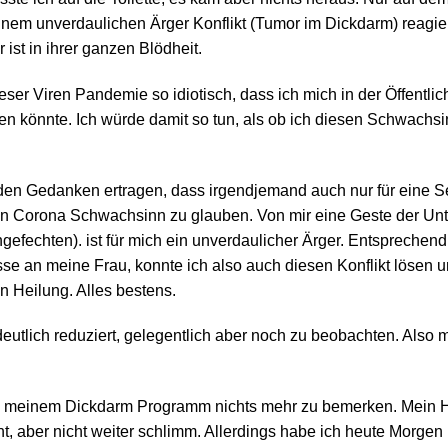
 einem unverdaulichen Ärger Konflikt (Tumor im Dickdarm) reagier
ist in ihrer ganzen Blödheit.
eser Viren Pandemie so idiotisch, dass ich mich in der Öffentlic
 könnte. Ich würde damit so tun, als ob ich diesen Schwachsi
 den Gedanken ertragen, dass irgendjemand auch nur für eine 
den Corona Schwachsinn zu glauben. Von mir eine Geste der Un
fechten). ist für mich ein unverdaulicher Ärger. Entsprechend
se an meine Frau, konnte ich also auch diesen Konflikt lösen u
 in Heilung. Alles bestens.
utlich reduziert, gelegentlich aber noch zu beobachten. Also
von meinem Dickdarm Programm nichts mehr zu bemerken. Mein Ha
t, aber nicht weiter schlimm. Allerdings habe ich heute Morgen l