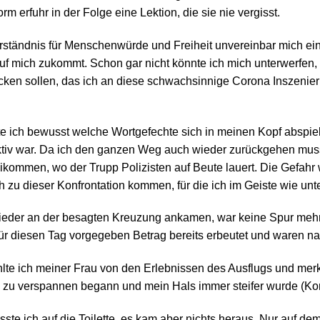
 erfuhr in der Folge eine Lektion, die sie nie vergisst.
ständnis für Menschenwürde und Freiheit unvereinbar mich ein
f mich zukommt. Schon gar nicht könnte ich mich unterwerfen,
ken sollen, das ich an diese schwachsinnige Corona Inszenie
e ich bewusst welche Wortgefechte sich in meinen Kopf abspie
aktiv war. Da ich den ganzen Weg auch wieder zurückgehen muss
kommen, wo der Trupp Polizisten auf Beute lauert. Die Gefahr 
zu dieser Konfrontation kommen, für die ich im Geiste wie unt
wieder an der besagten Kreuzung ankamen, war keine Spur meh
n für diesen Tag vorgegeben Betrag bereits erbeutet und waren
 ich meiner Frau von den Erlebnissen des Ausflugs und merkte
zu verspannen begann und mein Hals immer steifer wurde (Konf
te ich auf die Toilette, es kam aber nichts heraus. Nur auf de