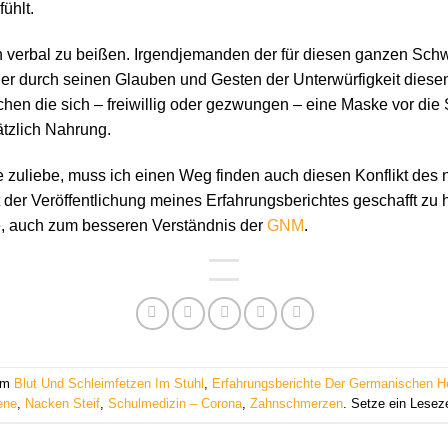
ühlt.
 verbal zu beißen. Irgendjemanden der für diesen ganzen Schwa
der durch seinen Glauben und Gesten der Unterwürfigkeit diesen
schen die sich – freiwillig oder gezwungen – eine Maske vor di
tzlich Nahrung.
zuliebe, muss ich einen Weg finden auch diesen Konflikt des 
t der Veröffentlichung meines Erfahrungsberichtes geschafft zu
e, auch zum besseren Verständnis der
GNM
.
 am
Blut Und Schleimfetzen Im Stuhl
,
Erfahrungsberichte Der Germanischen H
ene
,
Nacken Steif
,
Schulmedizin – Corona
,
Zahnschmerzen
. Setze ein Lesez