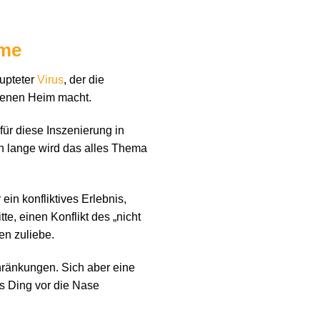
mme
aupteter
Virus
, der die
genen Heim macht.
für diese Inszenierung in
h lange wird das alles Thema
in konfliktives Erlebnis,
te, einen Konflikt des „nicht
en zuliebe.
chränkungen. Sich aber eine
es Ding vor die Nase