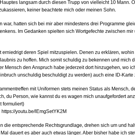
 Hauptes langsam durch diesen Trupp von vielleicht 10 Mann. Off
bzukassieren, keiner beachtete mich oder meinen Sohn.
 war, hatten sich bei mir aber mindestens drei Programme gleichz
nkens. Im Gedanken spielten sich Wortgefechte zwischen mir u
t erniedrigt deren Spiel mitzuspielen. Denen zu erklären, woh
rlaubnis zu hoffen. Mich somit schuldig zu bekennen und mich 
eier Mensch den Anspruch habe jederzeit dort hinzugehen, wo ic
nbruch unschuldig beschuldigt zu werden) auch eine ID-Karte ze
ammentreffen mit Uniformen stets meinen Status als Mensch, d
sch, du Person, wie kannst du es wagen mich unaufgefordert anz
 formuliert)
 https://youtu.be/lEmgSetYK2M
ten die entsprechende Rechtsgrundlage, drehen sich um und ha
al dauert es aber auch etwas länger. Aber bisher habe ich ste