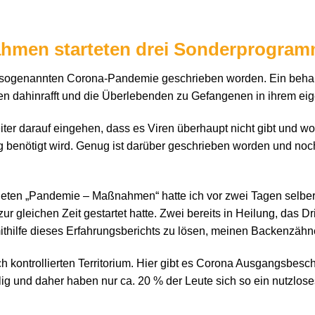
men starteten drei Sonderprogra
r die sogenannten Corona-Pandemie geschrieben worden. Ein beh
n dahinrafft und die Überlebenden zu Gefangenen in ihrem ei
eiter darauf eingehen, dass es Viren überhaupt nicht gibt und wo
g benötigt wird. Genug ist darüber geschrieben worden und noc
eten „Pandemie – Maßnahmen“ hatte ich vor zwei Tagen selber e
r gleichen Zeit gestartet hatte. Zwei bereits in Heilung, das Drit
ithilfe dieses Erfahrungsberichts zu lösen, meinen Backenzähn
sch kontrollierten Territorium. Hier gibt es Corona Ausgangsbes
lig und daher haben nur ca. 20 % der Leute sich so ein nutzlos