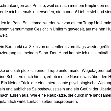
schränkungen aus Prinzip, weil es nach meinem Empfinden nur 
werde mich niemals unterwerfen, niemanden! Lieber stehend ster
den im Park. Erst einmal wurden wir von einem Trupp Uniformie
iesem vermummten Gesicht in Uniform gewedelt, auf meinen Hu
weit.
ein Baumarkt ca. 3 km von uns entfernt vormittags wieder geöff
aziergang mit meinem Sohn. Den Hund konnte ich nicht mitnähme
cke und sah plötzlich einen Trupp uniformierter Wegelagerer auf
meine Schultern nach hinten, erhob meine Nase etwas über den 
. Ein kleiner Trick, der eine interessante psychologische Wirkun
 ein unglaubliches Selbstbewusstsein und ein Gefühl der Überle
r nach außen aus. Wie eine Raubkatze, die durch ihre langsam
ährlich wirkt. Einfach selber ausprobieren.