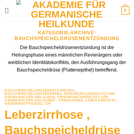
Zum
0
Inhalt
springen
KATEGORIE-ARCHIVE:
BAUCHSPEICHELDRÜSENENTZÜNDUNG
Die Bauchspeicheldrüsenentzündung ist die
Heilungsphase eines männlichen Revierärgers oder
weiblichen Identitätskonflikts, den Ausführungsgang der
Bauchspeicheldrüse (Plattenepithel) betreffend.
BAUCHSPEICHELDRÜSENENTZÜNDUNG
,
BAUCHSPEICHELDRÜSENKREBS
,
ERFAHRUNGSBERICHTE DER
GERMANISCHEN HEILKUNDE
,
ERFAHRUNGSBERICHTE DER
GERMANISCHEN HEILKUNDE - ERWACHSENE
,
LEBERZIRRHOSE
,
NIERENINSUFFIZIENZ
,
ZDF
Leberzirrhose ,
Bauchspeicheldrüse