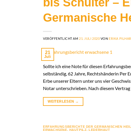
bis Schulter – 
Germanische H
VERÖFFENTLICHT AM
21. JULI 2020
VON
ERIKA PILHA
21
Juli
Sollte ich eine Note für diesen Erfahrungsbe
selbständig, 62 Jahre, Rechtshänderin Per E
Erbe unserer Eltern unter uns vier Geschwist
Notar unterschrieben. Nach diesem Vertrag 
WEITERLESEN
→
ERFAHRUNGSBERICHTE DER GERMANISCHEN HEI
ERWACHSENE
,
HAUTPILZ
,
LEDERHAUT