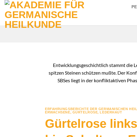
Zum
P
Inhalt
springen
Entwicklungsgeschichtlich stammt die Le
spitzen Steinen schützen mußte. Der Konflik
SBSes liegt in der konfliktaktiven Ph
ERFAHRUNGSBERICHTE DER GERMANISCHEN HEI
ERWACHSENE
,
GÜRTELROSE
,
LEDERHAUT
Gürtelrose link