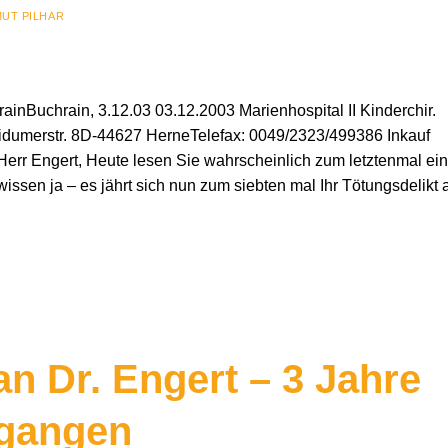
UT PILHAR
nBuchrain, 3.12.03 03.12.2003 Marienhospital II Kinderchir.
tWidumerstr. 8D-44627 HerneTelefax: 0049/2323/499386 Inkauf
r Engert, Heute lesen Sie wahrscheinlich zum letztenmal ei
wissen ja – es jährt sich nun zum siebten mal Ihr Tötungsdelikt 
an Dr. Engert – 3 Jahre
rgangen