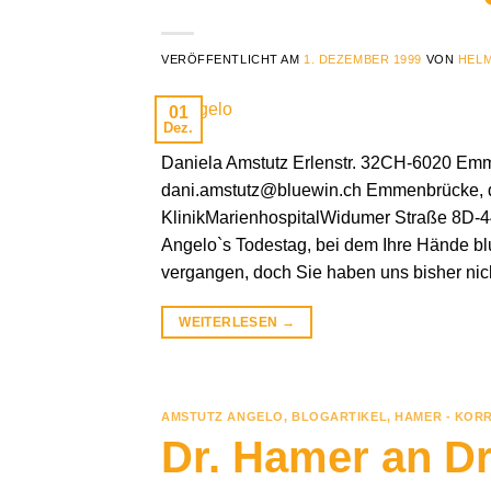
VERÖFFENTLICHT AM
1. DEZEMBER 1999
VON
HELM
01
Dez.
Daniela Amstutz Erlenstr. 32CH-6020 Emm
dani.amstutz@bluewin.ch Emmenbrücke, de
KlinikMarienhospitalWidumer Straße 8D-446
Angelo`s Todestag, bei dem Ihre Hände blut
vergangen, doch Sie haben uns bisher nic
WEITERLESEN
→
AMSTUTZ ANGELO
,
BLOGARTIKEL
,
HAMER - KOR
Dr. Hamer an Dr.