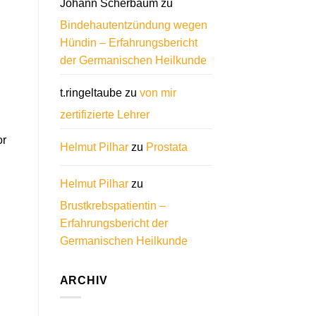
Johann Scherbaum
zu
Bindehautentzündung wegen
Hündin – Erfahrungsbericht
der Germanischen Heilkunde
t.ringeltaube
zu
von mir
zertifizierte Lehrer
or
Helmut Pilhar
zu
Prostata
Helmut Pilhar
zu
Brustkrebspatientin –
Erfahrungsbericht der
Germanischen Heilkunde
ARCHIV