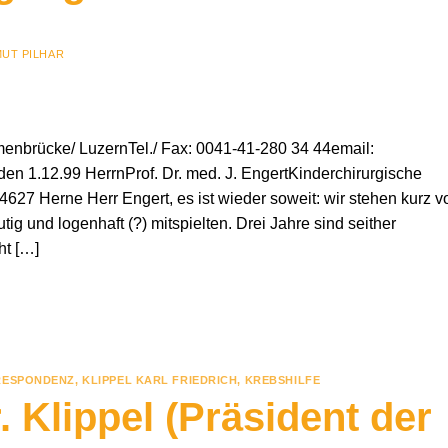
UT PILHAR
enbrücke/ LuzernTel./ Fax: 0041-41-280 34 44email:
n 1.12.99 HerrnProf. Dr. med. J. EngertKinderchirurgische
27 Herne Herr Engert, es ist wieder soweit: wir stehen kurz v
ig und logenhaft (?) mitspielten. Drei Jahre sind seither
ht […]
RESPONDENZ
,
KLIPPEL KARL FRIEDRICH
,
KREBSHILFE
 Klippel (Präsident der