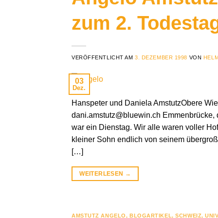
zum 2. Todesta
VERÖFFENTLICHT AM
3. DEZEMBER 1998
VON
HELM
03
Dez.
Hanspeter und Daniela AmstutzObere Wie
dani.amstutz@bluewin.ch Emmenbrücke, d
war ein Dienstag. Wir alle waren voller H
kleiner Sohn endlich von seinem übergroße
[…]
WEITERLESEN
→
AMSTUTZ ANGELO
,
BLOGARTIKEL
,
SCHWEIZ
,
UNI