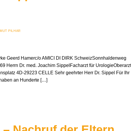
MUT PILHAR
 Ryke Geerd Hamerc/o AMICI DI DIRK SchweizSonnhaldenweg
9 Herrn Dr. med. Joachim SippelFacharzt für UrologieOberarz
nsplatz 4D-29223 CELLE Sehr geehrter Herr Dr. Sippel Für Ihr
 haben an Hunderte […]
– Nachruf der Eltern