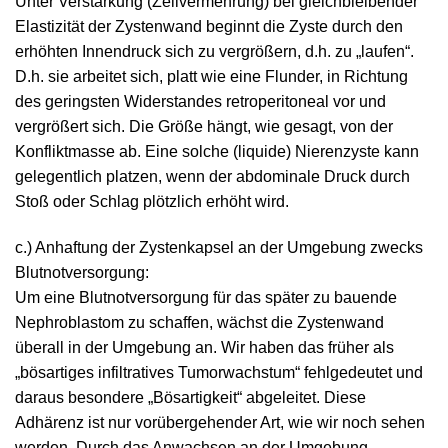
Unter Verstärkung (Zellvermehrung) bei gleichbleibender
Elastizität der Zystenwand beginnt die Zyste durch den
erhöhten Innendruck sich zu vergrößern, d.h. zu „laufen“.
D.h. sie arbeitet sich, platt wie eine Flunder, in Richtung
des geringsten Widerstandes retroperitoneal vor und
vergrößert sich. Die Größe hängt, wie gesagt, von der
Konfliktmasse ab. Eine solche (liquide) Nierenzyste kann
gelegentlich platzen, wenn der abdominale Druck durch
Stoß oder Schlag plötzlich erhöht wird.
c.) Anhaftung der Zystenkapsel an der Umgebung zwecks
Blutnotversorgung:
Um eine Blutnotversorgung für das später zu bauende
Nephroblastom zu schaffen, wächst die Zystenwand
überall in der Umgebung an. Wir haben das früher als
„bösartiges infiltratives Tumorwachstum“ fehlgedeutet und
daraus besondere „Bösartigkeit“ abgeleitet. Diese
Adhärenz ist nur vorübergehender Art, wie wir noch sehen
werden. Durch das Anwachsen an der Umgebung