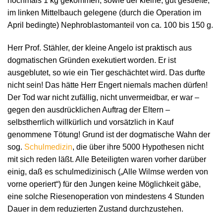
nochmals 1 kg gekommen, sowie der kleine, gut gestielte,
im linken Mittelbauch gelegene (durch die Operation im
April bedingte) Nephroblastomanteil von ca. 100 bis 150 g.
Herr Prof. Stähler, der kleine Angelo ist praktisch aus
dogmatischen Gründen exekutiert worden. Er ist
ausgeblutet, so wie ein Tier geschächtet wird. Das durfte
nicht sein! Das hätte Herr Engert niemals machen dürfen!
Der Tod war nicht zufällig, nicht unvermeidbar, er war –
gegen den ausdrücklichen Auftrag der Eltern –
selbstherrlich willkürlich und vorsätzlich in Kauf
genommene Tötung! Grund ist der dogmatische Wahn der
sog.
Schulmedizin
, die über ihre 5000 Hypothesen nicht
mit sich reden läßt. Alle Beteiligten waren vorher darüber
einig, daß es schulmedizinisch („Alle Wilmse werden von
vorne operiert“) für den Jungen keine Möglichkeit gäbe,
eine solche Riesenoperation von mindestens 4 Stunden
Dauer in dem reduzierten Zustand durchzustehen.