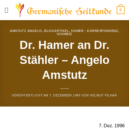
Zum
0
Inhalt
springen
AMSTUTZ ANGELO
,
BLOGARTIKEL
,
HAMER - KORRESPONDENZ
,
SCHWEIZ
Dr. Hamer an Dr.
Stähler – Angelo
Amstutz
VERÖFFENTLICHT AM
7. DEZEMBER 1996
VON
HELMUT PILHAR
7. Dez. 1996