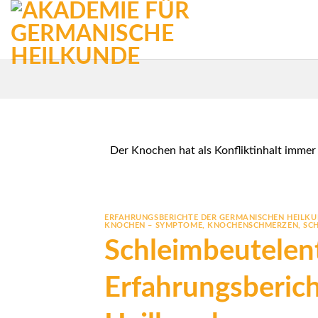
Zum
Inhalt
springen
Der Knochen hat als Konfliktinhalt immer
ERFAHRUNGSBERICHTE DER GERMANISCHEN HEILK
KNOCHEN – SYMPTOME
,
KNOCHENSCHMERZEN
,
SC
Schleimbeutelent
Erfahrungsberic