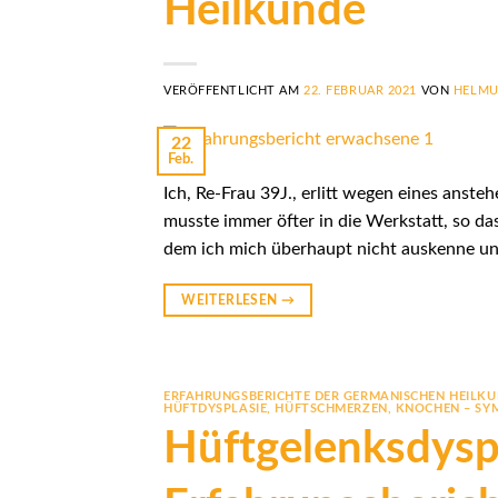
Heilkunde
VERÖFFENTLICHT AM
22. FEBRUAR 2021
VON
HELMU
22
Feb.
Ich, Re-Frau 39J., erlitt wegen eines ans
musste immer öfter in die Werkstatt, so da
dem ich mich überhaupt nicht auskenne und
WEITERLESEN
→
ERFAHRUNGSBERICHTE DER GERMANISCHEN HEILK
HÜFTDYSPLASIE
,
HÜFTSCHMERZEN
,
KNOCHEN – SY
Hüftgelenksdysp