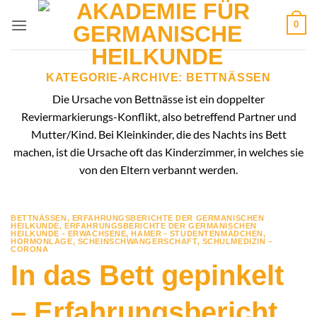
Zum
0
Inhalt
springen
KATEGORIE-ARCHIVE:
BETTNÄSSEN
Die Ursache von Bettnässe ist ein doppelter
Reviermarkierungs-Konflikt, also betreffend Partner und
Mutter/Kind. Bei Kleinkinder, die des Nachts ins Bett
machen, ist die Ursache oft das Kinderzimmer, in welches sie
von den Eltern verbannt werden.
BETTNÄSSEN
,
ERFAHRUNGSBERICHTE DER GERMANISCHEN
HEILKUNDE
,
ERFAHRUNGSBERICHTE DER GERMANISCHEN
HEILKUNDE - ERWACHSENE
,
HAMER - STUDENTENMÄDCHEN
,
HORMONLAGE
,
SCHEINSCHWANGERSCHAFT
,
SCHULMEDIZIN –
CORONA
In das Bett gepinkelt
– Erfahrungsbericht