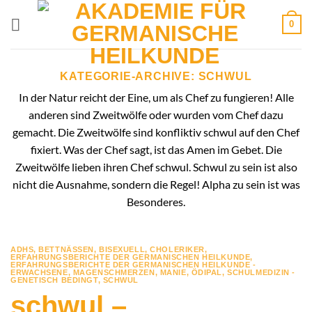
Zum
0
Inhalt
springen
KATEGORIE-ARCHIVE:
SCHWUL
In der Natur reicht der Eine, um als Chef zu fungieren! Alle
anderen sind Zweitwölfe oder wurden vom Chef dazu
gemacht. Die Zweitwölfe sind konfliktiv schwul auf den Chef
fixiert. Was der Chef sagt, ist das Amen im Gebet. Die
Zweitwölfe lieben ihren Chef schwul. Schwul zu sein ist also
nicht die Ausnahme, sondern die Regel! Alpha zu sein ist was
Besonderes.
ADHS
,
BETTNÄSSEN
,
BISEXUELL
,
CHOLERIKER
,
ERFAHRUNGSBERICHTE DER GERMANISCHEN HEILKUNDE
,
ERFAHRUNGSBERICHTE DER GERMANISCHEN HEILKUNDE -
ERWACHSENE
,
MAGENSCHMERZEN
,
MANIE
,
ÖDIPAL
,
SCHULMEDIZIN -
GENETISCH BEDINGT
,
SCHWUL
schwul –