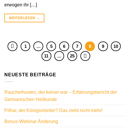
erwogen ihr […]
WEITERLESEN
→
1
…
5
6
7
8
9
10
11
…
25
NEUESTE BEITRÄGE
Raucherhusten, der keiner war – Erfahrungsbericht der
Germanischen Heilkunde
Pilhar, der Königsmörder? Das zieht nicht mehr!
Bonus-Webinar Änderung