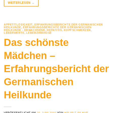
WEITERLESEN
→
APPETITLOSIGKEIT
,
ERFAHRUNGSBERICHTE DER GERMANISCHEN
HEILKUNDE
,
ERFAHRUNGSBERICHTE DER GERMANISCHEN
HEILKUNDE - ERWACHSENE
,
HEPATITIS
,
KOPFSCHMERZEN
,
LEBERWERTE
,
LEBERZIRRHOSE
Das schönste
Mädchen –
Erfahrungsbericht der
Germanischen
Heilkunde
VERÖFFENTLICHT AM
26. JUNI 2015
VON
HELMUT PILHAR