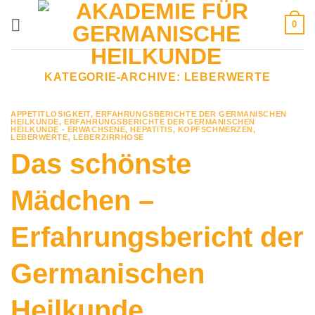
Zum
0
Inhalt
springen
KATEGORIE-ARCHIVE:
LEBERWERTE
APPETITLOSIGKEIT
,
ERFAHRUNGSBERICHTE DER GERMANISCHEN
HEILKUNDE
,
ERFAHRUNGSBERICHTE DER GERMANISCHEN
HEILKUNDE - ERWACHSENE
,
HEPATITIS
,
KOPFSCHMERZEN
,
LEBERWERTE
,
LEBERZIRRHOSE
Das schönste
Mädchen –
Erfahrungsbericht der
Germanischen
Heilkunde